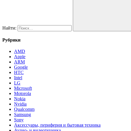
Найти:
Рубрики
AMD
Apple
ARM
Google
HTC
Intel
LG
Microsoft
Motorola
Nokia
Nvidia
Qualcomm
Samsung
Sony
Аксессуары, периферия и бытовая техника
Аудио- и видеотехника