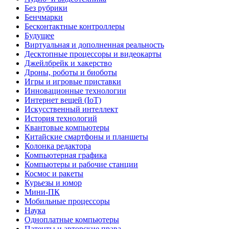
Без рубрики
Бенчмарки
Бесконтактные контроллеры
Будущее
Виртуальная и дополненная реальность
Десктопные процессоры и видеокарты
Джейлбрейк и хакерство
Дроны, роботы и биоботы
Игры и игровые приставки
Инновационные технологии
Интернет вещей (IoT)
Искусственный интеллект
История технологий
Квантовые компьютеры
Китайские смартфоны и планшеты
Колонка редактора
Компьютерная графика
Компьютеры и рабочие станции
Космос и ракеты
Курьезы и юмор
Мини-ПК
Мобильные процессоры
Наука
Одноплатные компьютеры
Патенты и авторские права