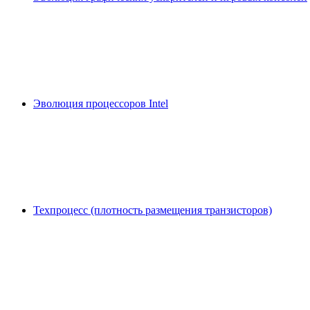
Эволюция процессоров Intel
Техпроцесс (плотность размещения транзисторов)