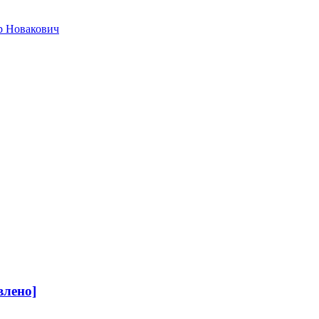
р Новакович
влено]