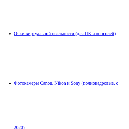
Очки виртуальной реальности (для ПК и консолей)
Фотокамеры Canon, Nikon и Sony (полнокадровые, с
2020)