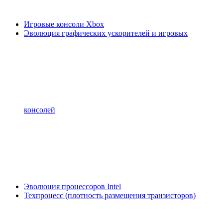
Игровые консоли Xbox
Эволюция графических ускорителей и игровых
консолей
Эволюция процессоров Intel
Техпроцесс (плотность размещения транзисторов)