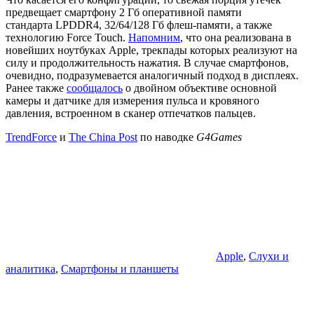
предвещает смартфону 2 Гб оперативной памяти
стандарта LPDDR4, 32/64/128 Гб флеш-памяти, а также
технологию Force Touch.
Напомним
, что она реализована в
новейших ноутбуках Apple, трекпады которых реализуют на
силу и продолжительность нажатия. В случае смартфонов,
очевидно, подразумевается аналогичный подход в дисплеях.
Ранее также
сообщалось
о двойном объективе основной
камеры и датчике для измерения пульса и кровяного
давления, встроенном в сканер отпечатков пальцев.
TrendForce
и
The China Post
по наводке
G4Games
Apple
,
Слухи и
аналитика
,
Смартфоны и планшеты