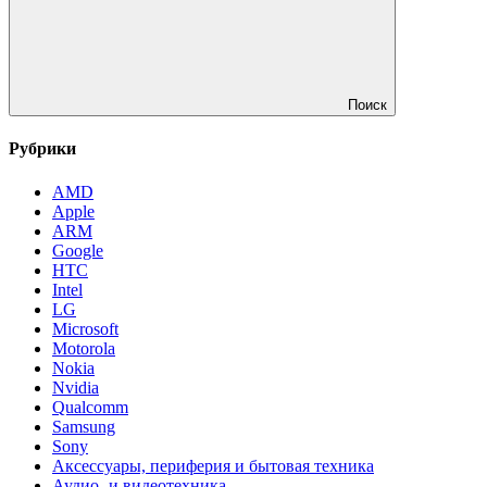
Поиск
Рубрики
AMD
Apple
ARM
Google
HTC
Intel
LG
Microsoft
Motorola
Nokia
Nvidia
Qualcomm
Samsung
Sony
Аксессуары, периферия и бытовая техника
Аудио- и видеотехника