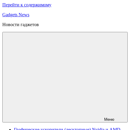
Перейти к содержимому
Gadgets News
Новости гаджетов
Меню
Графические ускорители (десктопные) Nvidia и AMD