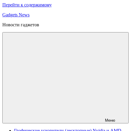
Перейти к содержимому
Gadgets News
Новости гаджетов
Меню
Графические ускорители (десктопные) Nvidia и AMD