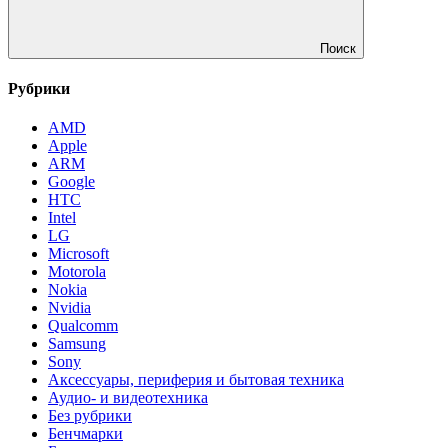
Поиск
Рубрики
AMD
Apple
ARM
Google
HTC
Intel
LG
Microsoft
Motorola
Nokia
Nvidia
Qualcomm
Samsung
Sony
Аксессуары, периферия и бытовая техника
Аудио- и видеотехника
Без рубрики
Бенчмарки