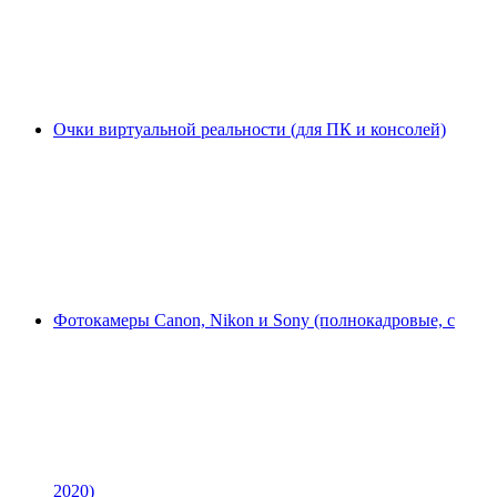
Очки виртуальной реальности (для ПК и консолей)
Фотокамеры Canon, Nikon и Sony (полнокадровые, с
2020)