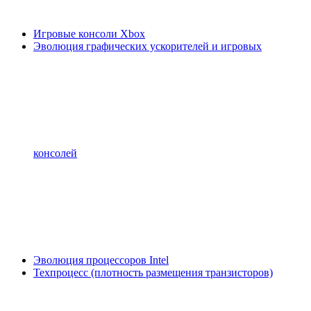
Игровые консоли Xbox
Эволюция графических ускорителей и игровых
консолей
Эволюция процессоров Intel
Техпроцесс (плотность размещения транзисторов)