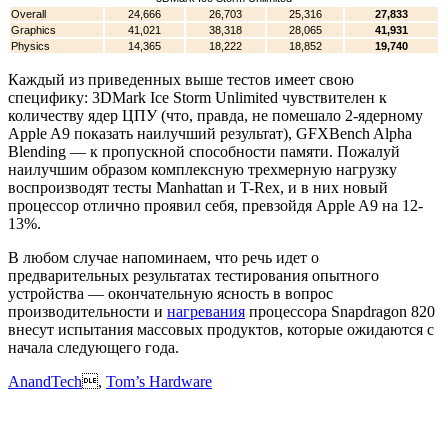
Overall
24,666
26,703
25,316
27,833
Graphics
41,021
38,318
28,065
41,931
Physics
14,365
18,222
18,852
19,740
Каждый из приведенных выше тестов имеет свою
специфику: 3DMark Ice Storm Unlimited чувствителен к
количеству ядер ЦПУ (что, правда, не помешало 2-ядерному
Apple A9 показать наилучший результат), GFXBench Alpha
Blending — к пропускной способности памяти. Пожалуй
наилучшим образом комплексную трехмерную нагрузку
воспроизводят тесты Manhattan и T-Rex, и в них новый
процессор отлично проявил себя, превзойдя Apple A9 на 12-
13%.
В любом случае напоминаем, что речь идет о
предварительных результатах тестирования опытного
устройства — окончательную ясность в вопрос
производительности и
нагревания
процессора Snapdragon 820
внесут испытания массовых продуктов, которые ожидаются с
начала следующего года.
AnandTech
,
Tom’s Hardware