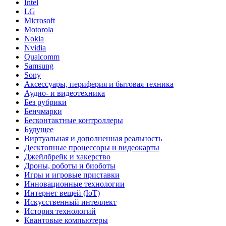
Intel
LG
Microsoft
Motorola
Nokia
Nvidia
Qualcomm
Samsung
Sony
Аксессуары, периферия и бытовая техника
Аудио- и видеотехника
Без рубрики
Бенчмарки
Бесконтактные контроллеры
Будущее
Виртуальная и дополненная реальность
Десктопные процессоры и видеокарты
Джейлбрейк и хакерство
Дроны, роботы и биоботы
Игры и игровые приставки
Инновационные технологии
Интернет вещей (IoT)
Искусственный интеллект
История технологий
Квантовые компьютеры