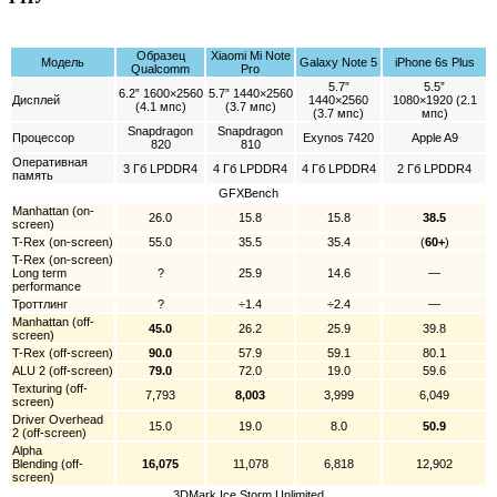
Образец
Xiaomi Mi Note
Модель
Galaxy Note 5
iPhone 6s Plus
Qualcomm
Pro
5.7”
5.5”
6.2” 1600×2560
5.7” 1440×2560
Дисплей
1440×2560
1080×1920 (2.1
(4.1 мпс)
(3.7 мпс)
(3.7 мпс)
мпс)
Snapdragon
Snapdragon
Процессор
Exynos 7420
Apple A9
820
810
Оперативная
3 Гб LPDDR4
4 Гб LPDDR4
4 Гб LPDDR4
2 Гб LPDDR4
память
GFXBench
Manhattan (on-
26.0
15.8
15.8
38.5
screen)
T-Rex (on-screen)
55.0
35.5
35.4
(
60+
)
T-Rex (on-screen)
Long term
?
25.9
14.6
—
performance
Троттлинг
?
÷1.4
÷2.4
—
Manhattan (off-
45.0
26.2
25.9
39.8
screen)
T-Rex (off-screen)
90.0
57.9
59.1
80.1
ALU 2 (off-screen)
79.0
72.0
19.0
59.6
Texturing (off-
7,793
8,003
3,999
6,049
screen)
Driver Overhead
15.0
19.0
8.0
50.9
2 (off-screen)
Alpha
Blending (off-
16,075
11,078
6,818
12,902
screen)
3DMark Ice Storm Unlimited