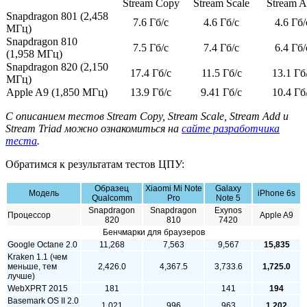
Stream Copy
Stream Scale
Stream 
Snapdragon 801 (2,458
7.6 Гб/с
4.6 Гб/с
4.6 Гб/
МГц)
Snapdragon 810
7.5 Гб/с
7.4 Гб/с
6.4 Гб/
(1,958 МГц)
Snapdragon 820 (2,150
17.4 Гб/с
11.5 Гб/с
13.1 Гб
МГц)
Apple A9 (1,850 МГц)
13.9 Гб/с
9.41 Гб/с
10.4 Гб
С описанием тестов Stream Copy, Stream Scale, Stream Add и
Stream Triad можно ознакомиться на
сайте разработчика
теста
.
Обратимся к результатам тестов ЦПУ:
Образец
Xiaomi Mi Note
Galaxy
Модель
iPhone 6s
Qualcomm
Pro
Note 5
Snapdragon
Snapdragon
Exynos
Процессор
Apple A9
820
810
7420
Бенчмарки для браузеров
Google Octane 2.0
11,268
7,563
9,567
15,835
Kraken 1.1 (чем
меньше, тем
2,426.0
4,367.5
3,733.6
1,725.0
лучше)
WebXPRT 2015
181
141
194
Basemark OS II 2.0
1,021
996
963
1,202