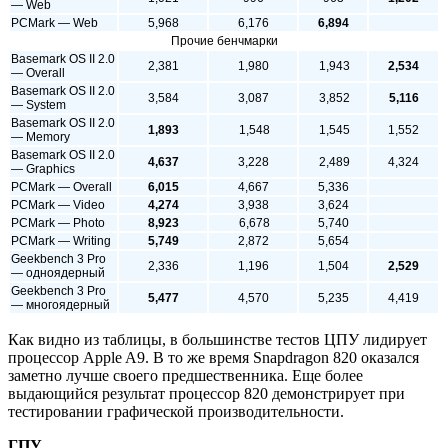
— Web
PCMark — Web
5,968
6,176
6,894
Прочие бенчмарки
Basemark OS II 2.0
2,381
1,980
1,943
2,534
— Overall
Basemark OS II 2.0
3,584
3,087
3,852
5,116
— System
Basemark OS II 2.0
1,893
1,548
1,545
1,552
— Memory
Basemark OS II 2.0
4,637
3,228
2,489
4,324
— Graphics
PCMark — Overall
6,015
4,667
5,336
PCMark — Video
4,274
3,938
3,624
PCMark — Photo
8,923
6,678
5,740
PCMark — Writing
5,749
2,872
5,654
Geekbench 3 Pro
2,336
1,196
1,504
2,529
— одноядерный
Geekbench 3 Pro
5,477
4,570
5,235
4,419
— многоядерный
Как видно из таблицы, в большинстве тестов ЦПУ лидирует
процессор Apple A9. В то же время Snapdragon 820 оказался
заметно лучше своего предшественника. Еще более
выдающийся результат процессор 820 демонстрирует при
тестировании графической производительности.
ГПУ