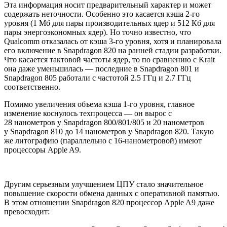
Эта информация носит предварительный характер и может
содержать неточности. Особенно это касается кэша 2-го
уровня (1 Мб для пары производительных ядер и 512 Кб для
пары энергоэкономных ядер). Но точно известно, что
Qualcomm отказалась от кэша 3-го уровня, хотя и планировала
его включение в Snapdragon 820 на ранней стадии разработки.
Что касается тактовой частоты ядер, то по сравнению с Krait
она даже уменьшилась — последние в Snapdragon 801 и
Snapdragon 805 работали с частотой 2.5 ГГц и 2.7 ГГц
соответственно.
Помимо увеличения объема кэша 1-го уровня, главное
изменение коснулось техпроцесса — он вырос с
28 нанометров у Snapdragon 800/801/805 и 20 нанометров
у Snapdragon 810 до 14 нанометров у Snapdragon 820. Такую
же литографию (параллельно с 16-нанометровой) имеют
процессоры Apple A9.
Другим серьезным улучшением ЦПУ стало значительное
повышение скорости обмена данных с оперативной памятью.
В этом отношении Snapdragon 820 процессор Apple A9 даже
превосходит: