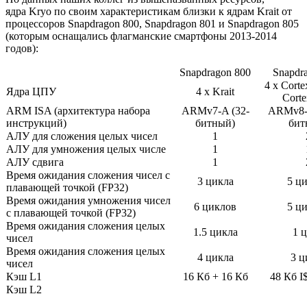
ядра Kryo по своим характеристикам близки к ядрам Krait от
процессоров Snapdragon 800, Snapdragon 801 и Snapdragon 805
(которым оснащались флагманские смартфоны 2013-2014
годов):
Snapdragon 800
Snapdr
4 x Corte
Ядра ЦПУ
4 x Krait
Cort
ARM ISA (архитектура набора
ARMv7-A (32-
ARMv8-A
инструкций)
битный)
бит
АЛУ для сложения целых чисел
1
АЛУ для умножения целых числе
1
АЛУ сдвига
1
Время ожидания сложения чисел с
3 цикла
5 ц
плавающей точкой (FP32)
Время ожидания умножения чисел
6 циклов
5 ц
с плавающей точкой (FP32)
Время ожидания сложения целых
1.5 цикла
1 
чисел
Время ожидания сложения целых
4 цикла
3 ц
чисел
Кэш L1
16 Кб + 16 Кб
48 Кб I
Кэш L2