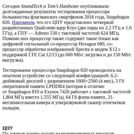
Сегодня
AnandTech
и
Tom’s Hardware
опубликовали
долгожданные результаты тестирования процессора
большинства флагманских смартфонов 2016 года, Snapdragon
820.
Напомним
, что его ЦПУ представлено четверкой
разработанных Qualcomm ядер Kryo (две пары по 2.2 ГГц и 1.6
ГГц), а ГПУ — Adreno 530 с тактовой частотой 624 МГц.
Помимо них процессор также содержит такие блоки как
цифровой сигнальный со-процессор Hexagon 680, со-
процессор обработки изображений Spectra и модем X12 с
поддержкой LTE Cat 12/13 (до 600 Мб/с загрузка и до 150 Мб/с
выгрузка).
Тестирование процессора Snapdragon 820 проводилось на
опытном устройстве со следующей конфигурацией: 6.2-
дюймовый дисплей с разрешением 1600×2560 (4 мпс), 3 Гб
оперативной памяти LPDDR4 (которая в отличие
от Snapdragon 810 и Exynos 7420 работает с тактовой частотой
1,804 МГц вместо 1,555 МГц), 64 Гб флеш-памяти, 21-
мегапиксельная камера и ультразвуковой сканер отпечатков
пальцев.
ЦПУ
По данных наших коллег из вышеназванных ресурсов,