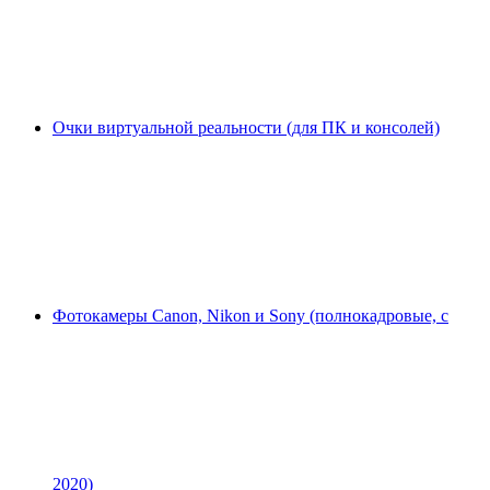
Очки виртуальной реальности (для ПК и консолей)
Фотокамеры Canon, Nikon и Sony (полнокадровые, с
2020)