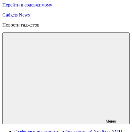
Перейти к содержимому
Gadgets News
Новости гаджетов
Меню
Графические ускорители (десктопные) Nvidia и AMD