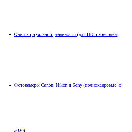
Очки виртуальной реальности (для ПК и консолей)
Фотокамеры Canon, Nikon и Sony (полнокадровые, с
2020)