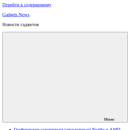
Перейти к содержимому
Gadgets News
Новости гаджетов
Меню
Графические ускорители (десктопные) Nvidia и AMD