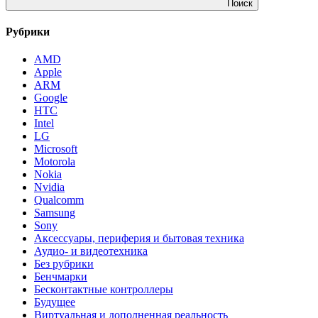
Поиск
Рубрики
AMD
Apple
ARM
Google
HTC
Intel
LG
Microsoft
Motorola
Nokia
Nvidia
Qualcomm
Samsung
Sony
Аксессуары, периферия и бытовая техника
Аудио- и видеотехника
Без рубрики
Бенчмарки
Бесконтактные контроллеры
Будущее
Виртуальная и дополненная реальность