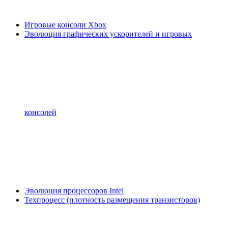
Игровые консоли Xbox
Эволюция графических ускорителей и игровых
консолей
Эволюция процессоров Intel
Техпроцесс (плотность размещения транзисторов)