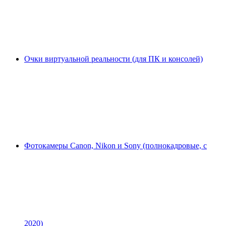
Очки виртуальной реальности (для ПК и консолей)
Фотокамеры Canon, Nikon и Sony (полнокадровые, с
2020)