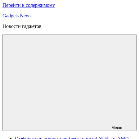
Перейти к содержимому
Gadgets News
Новости гаджетов
Меню
Графические ускорители (десктопные) Nvidia и AMD