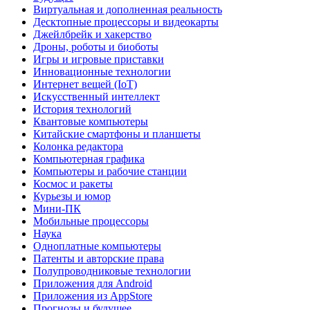
Виртуальная и дополненная реальность
Десктопные процессоры и видеокарты
Джейлбрейк и хакерство
Дроны, роботы и биоботы
Игры и игровые приставки
Инновационные технологии
Интернет вещей (IoT)
Искусственный интеллект
История технологий
Квантовые компьютеры
Китайские смартфоны и планшеты
Колонка редактора
Компьютерная графика
Компьютеры и рабочие станции
Космос и ракеты
Курьезы и юмор
Мини-ПК
Мобильные процессоры
Наука
Одноплатные компьютеры
Патенты и авторские права
Полупроводниковые технологии
Приложения для Android
Приложения из AppStore
Прогнозы и будущее