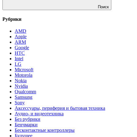
Поиск
Рубрики
AMD
Apple
ARM
Google
HTC
Intel
LG
Microsoft
Motorola
Nokia
Nvidia
Qualcomm
Samsung
Sony
Аксессуары, периферия и бытовая техника
Аудио- и видеотехника
Без рубрики
Бенчмарки
Бесконтактные контроллеры
Будущее