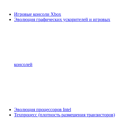
Игровые консоли Xbox
Эволюция графических ускорителей и игровых
консолей
Эволюция процессоров Intel
Техпроцесс (плотность размещения транзисторов)