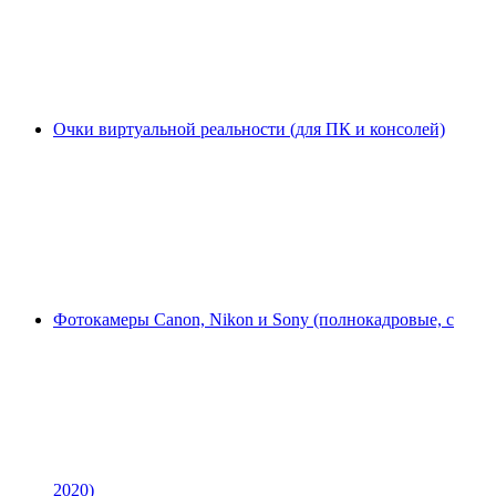
Очки виртуальной реальности (для ПК и консолей)
Фотокамеры Canon, Nikon и Sony (полнокадровые, с
2020)