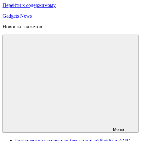
Перейти к содержимому
Gadgets News
Новости гаджетов
Меню
Графические ускорители (десктопные) Nvidia и AMD