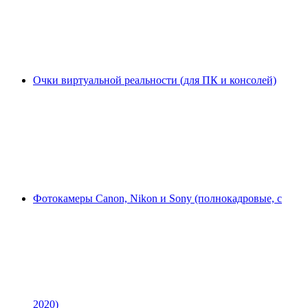
Очки виртуальной реальности (для ПК и консолей)
Фотокамеры Canon, Nikon и Sony (полнокадровые, с
2020)