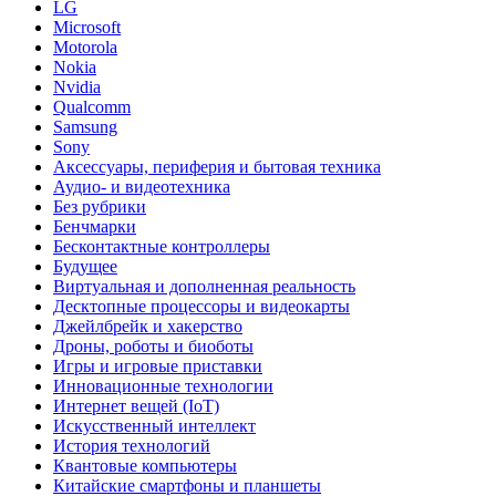
LG
Microsoft
Motorola
Nokia
Nvidia
Qualcomm
Samsung
Sony
Аксессуары, периферия и бытовая техника
Аудио- и видеотехника
Без рубрики
Бенчмарки
Бесконтактные контроллеры
Будущее
Виртуальная и дополненная реальность
Десктопные процессоры и видеокарты
Джейлбрейк и хакерство
Дроны, роботы и биоботы
Игры и игровые приставки
Инновационные технологии
Интернет вещей (IoT)
Искусственный интеллект
История технологий
Квантовые компьютеры
Китайские смартфоны и планшеты