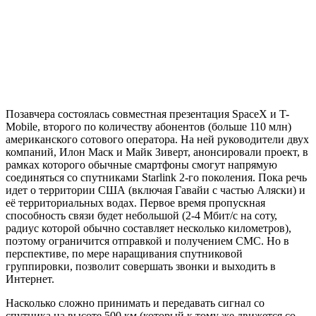
Позавчера состоялась совместная презентация SpaceX и T-
Mobile, второго по количеству абонентов (больше 110 млн)
американского сотового оператора. На ней руководители двух
компаний, Илон Маск и Майк Зиверт, анонсировали проект, в
рамках которого обычные смартфоны смогут напрямую
соединяться со спутниками Starlink 2-го поколения. Пока речь
идет о территории США (включая Гавайи с частью Аляски) и
её территориальных водах. Первое время пропускная
способность связи будет небольшой (2-4 Мбит/с на соту,
радиус которой обычно составляет несколько километров),
поэтому ограничится отправкой и получением СМС. Но в
перспективе, по мере наращивания спутниковой
группировки, позволит совершать звонки и выходить в
Интернет.
Насколько сложно принимать и передавать сигнал со
спутника на высоте 500 км (который к тому же движется со