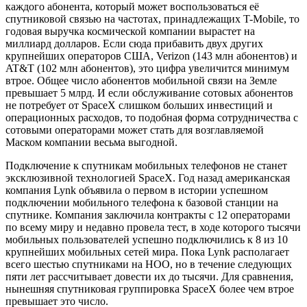
каждого абонента, который может воспользоваться её
спутниковой связью на частотах, принадлежащих T-Mobile, то
годовая выручка космической компании вырастет на
миллиард долларов. Если сюда прибавить двух других
крупнейших операторов США, Verizon (143 млн абонентов) и
AT&T (102 млн абонентов), это цифра увеличится минимум
втрое. Общее число абонентов мобильной связи на Земле
превышает 5 млрд. И если обслуживание сотовых абонентов
не потребует от SpaceX слишком больших инвестиций и
операционных расходов, то подобная форма сотрудничества с
сотовыми операторами может стать для возглавляемой
Маском компании весьма выгодной.
Подключение к спутникам мобильных телефонов не станет
эксклюзивной технологией SpaceX. Год назад американская
компания Lynk объявила о первом в истории успешном
подключении мобильного телефона к базовой станции на
спутнике. Компания заключила контракты с 12 операторами
по всему миру и недавно провела тест, в ходе которого тысячи
мобильных пользователей успешно подключились к 8 из 10
крупнейших мобильных сетей мира. Пока Lynk располагает
всего шестью спутниками на НОО, но в течение следующих
пяти лет рассчитывает довести их до тысячи. Для сравнения,
нынешняя спутниковая группировка SpaceX более чем втрое
превышает это число.