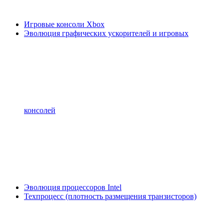
Игровые консоли Xbox
Эволюция графических ускорителей и игровых
консолей
Эволюция процессоров Intel
Техпроцесс (плотность размещения транзисторов)