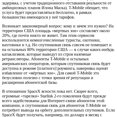
задержка, с учетом традиционного отставания реальности от
амбициозных планов Илона Маска). T-Mobile обещает, что
услуга будет предоставляться бесплатно, в рамках
большинства имеющихся у неё тарифов.
Возникает закономерный вопрос: кому и зачем это нужно? На
территории США площадь «мертвых зон» составляет около
20%, где почти никто не живет. Там этим сервисом
воспользуются немногочисленные туристы, охотники,
вахтовики и т.д. Но спутниковая связь совсем не помешает и
на остальных 80% территории США — в случае каких-нибудь
катаклизмов, которые выведут из строя наземные
ретрансляторы. Абоненты T-Mobile и остальных
американских операторов, которым спутниковая связь будет
доступна в режиме [платного] роуминга, наверняка оценят
избавление от «мёртвых зон». Для самой T-Mobile это
безусловно полезно с точки зрения её репутации и
расширения абонентской базы.
В отношении SpaceX ясности пока нет. Скорее всего,
огромные «тарелки» Starlink 2-го поколения будут прежде
всего задействованы для Интернет-связи абонентов этой
компании, и спутниковая связь для абонентов T-Mobile не
потребует вывода на орбиту дополнительных спутников. Если
SpaceX будет получать, например, по доллару в месяц с