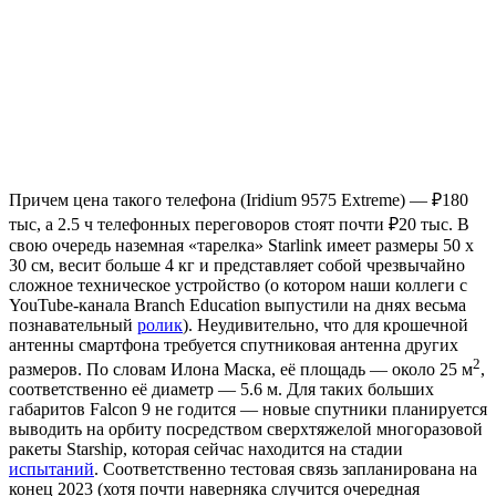
Причем цена такого телефона (Iridium 9575 Extreme) — ₽180
тыс, а 2.5 ч телефонных переговоров стоят почти ₽20 тыс. В
свою очередь наземная «тарелка» Starlink имеет размеры 50 x
30 см, весит больше 4 кг и представляет собой чрезвычайно
сложное техническое устройство (о котором наши коллеги с
YouTube-канала Branch Education выпустили на днях весьма
познавательный
ролик
). Неудивительно, что для крошечной
антенны смартфона требуется спутниковая антенна других
2
размеров. По словам Илона Маска, её площадь — около 25 м
,
соответственно её диаметр — 5.6 м. Для таких больших
габаритов Falcon 9 не годится — новые спутники планируется
выводить на орбиту посредством сверхтяжелой многоразовой
ракеты Starship, которая сейчас находится на стадии
испытаний
. Соответственно тестовая связь запланирована на
конец 2023 (хотя почти наверняка случится очередная