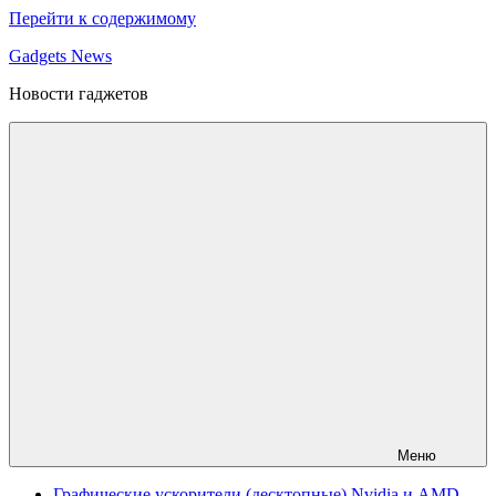
Перейти к содержимому
Gadgets News
Новости гаджетов
Меню
Графические ускорители (десктопные) Nvidia и AMD