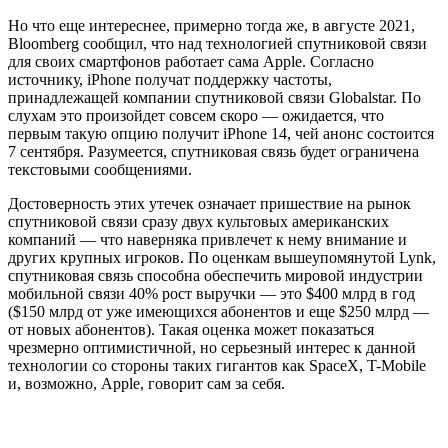
Но что еще интереснее, примерно тогда же, в августе 2021,
Bloomberg сообщил, что над технологией спутниковой связи
для своих смартфонов работает сама Apple. Согласно
источнику, iPhone получат поддержку частоты,
принадлежащей компании спутниковой связи Globalstar. По
слухам это произойдет совсем скоро — ожидается, что
первым такую опцию получит iPhone 14, чей анонс состоится
7 сентября. Разумеется, спутниковая связь будет ограничена
текстовыми сообщениями.
Достоверность этих утечек означает пришествие на рынок
спутниковой связи сразу двух культовых американских
компаний — что наверняка привлечет к нему внимание и
других крупных игроков. По оценкам вышеупомянутой Lynk,
спутниковая связь способна обеспечить мировой индустрии
мобильной связи 40% рост выручки — это $400 млрд в год
($150 млрд от уже имеющихся абонентов и еще $250 млрд —
от новых абонентов). Такая оценка может показаться
чрезмерно оптимистичной, но серьезный интерес к данной
технологии со стороны таких гигантов как SpaceX, T-Mobile
и, возможно, Apple, говорит сам за себя.