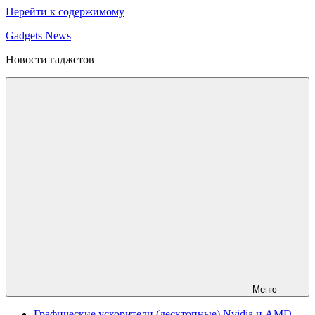
Перейти к содержимому
Gadgets News
Новости гаджетов
Меню
Графические ускорители (десктопные) Nvidia и AMD