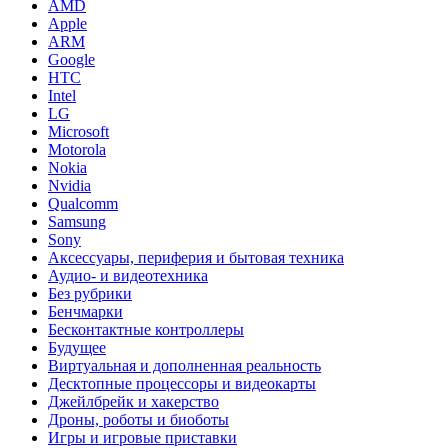
AMD
Apple
ARM
Google
HTC
Intel
LG
Microsoft
Motorola
Nokia
Nvidia
Qualcomm
Samsung
Sony
Аксессуары, периферия и бытовая техника
Аудио- и видеотехника
Без рубрики
Бенчмарки
Бесконтактные контроллеры
Будущее
Виртуальная и дополненная реальность
Десктопные процессоры и видеокарты
Джейлбрейк и хакерство
Дроны, роботы и биоботы
Игры и игровые приставки