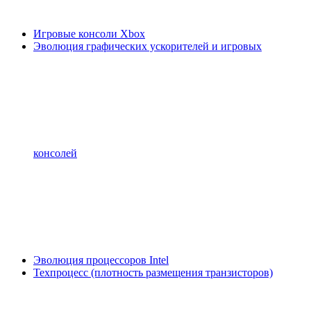
Игровые консоли Xbox
Эволюция графических ускорителей и игровых
консолей
Эволюция процессоров Intel
Техпроцесс (плотность размещения транзисторов)