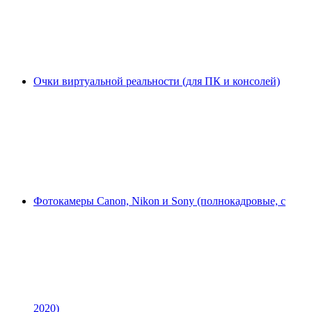
Очки виртуальной реальности (для ПК и консолей)
Фотокамеры Canon, Nikon и Sony (полнокадровые, с
2020)