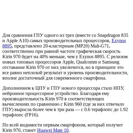
Для сравнения ГПУ одного из трех (вместе со Snapdragon 835
и Apple A10) самых производительных процессоров,
Exynos
8895
, представлено 20-кластерным (MP20) Mali-G71,
соответственно при равной частоте графическая скорость
Kirin 970 будет на 40% меньше, чем у Exynos 8895. С релизом
новых топовых процессоров Apple, Qualcomm и Samsung
отставание Kirin 970 от них увеличится, но в принципе это
все равно неплохой результат и уровень производительности,
вполне достаточный для современного смартфона.
Дополнением к ЦПУ и ГПУ нового процессора стало НПУ,
нейронное процессорное устройство. Благодаря ему
производительность Kirin 970 в соответствующих
вычислениях по сравнению с Kirin 960 (где за них отвечало
ГПУ) выросла более чем в три раза — с 0.6 терафлопс до 1.92
терафлопс (FP16).
По всей видимости первым смартфоном, который получит
Kirin 970, станет
Huawei Mate 10
.