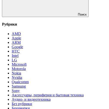
Поиск
Рубрики
AMD
Apple
ARM
Google
HTC
Intel
LG
Microsoft
Motorola
Nokia
Nvidia
Qualcomm
Samsung
Sony
Аксессуары, периферия и бытовая техника
Аудио- и видеотехника
Без рубрики
Бенчмарки