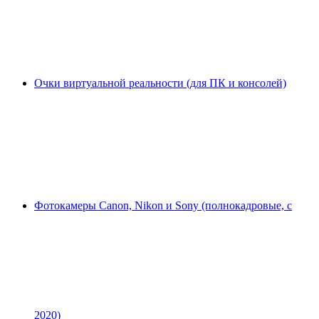
Очки виртуальной реальности (для ПК и консолей)
Фотокамеры Canon, Nikon и Sony (полнокадровые, с
2020)