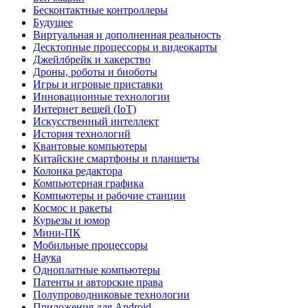
Бесконтактные контроллеры
Будущее
Виртуальная и дополненная реальность
Десктопные процессоры и видеокарты
Джейлбрейк и хакерство
Дроны, роботы и биоботы
Игры и игровые приставки
Инновационные технологии
Интернет вещей (IoT)
Искусственный интеллект
История технологий
Квантовые компьютеры
Китайские смартфоны и планшеты
Колонка редактора
Компьютерная графика
Компьютеры и рабочие станции
Космос и ракеты
Курьезы и юмор
Мини-ПК
Мобильные процессоры
Наука
Одноплатные компьютеры
Патенты и авторские права
Полупроводниковые технологии
Приложения для Android