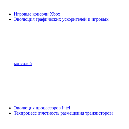
Игровые консоли Xbox
Эволюция графических ускорителей и игровых
консолей
Эволюция процессоров Intel
Техпроцесс (плотность размещения транзисторов)