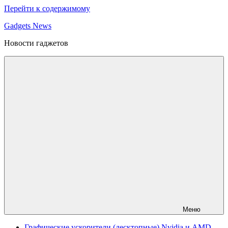
Перейти к содержимому
Gadgets News
Новости гаджетов
Меню
Графические ускорители (десктопные) Nvidia и AMD