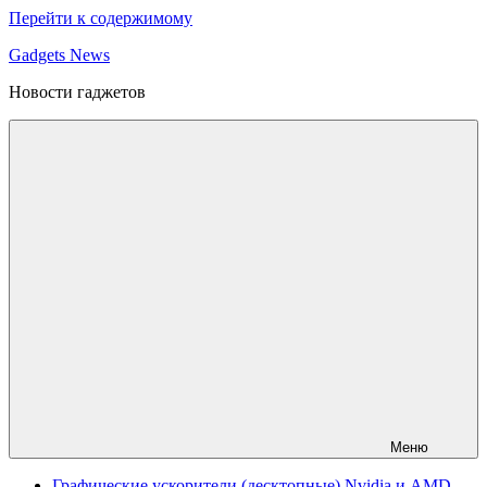
Перейти к содержимому
Gadgets News
Новости гаджетов
Меню
Графические ускорители (десктопные) Nvidia и AMD