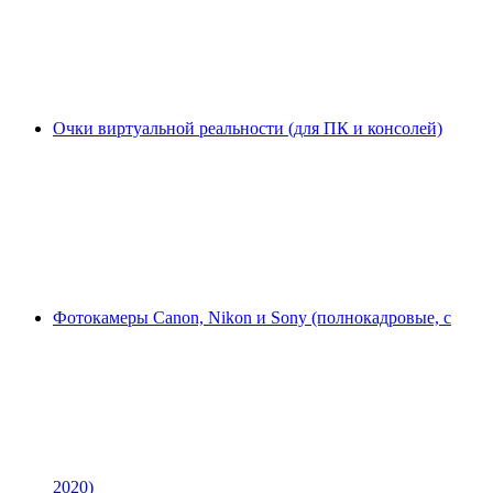
Очки виртуальной реальности (для ПК и консолей)
Фотокамеры Canon, Nikon и Sony (полнокадровые, с
2020)