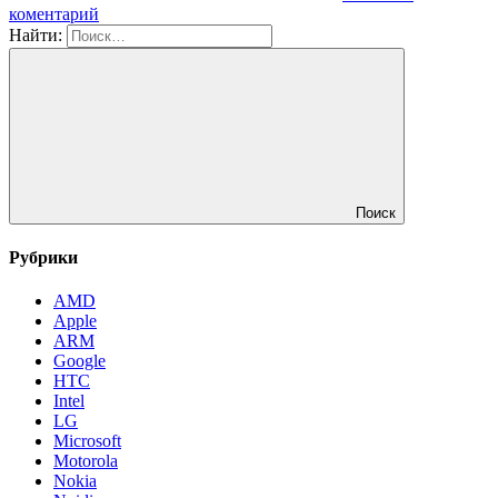
коментарий
Найти:
Поиск
Рубрики
AMD
Apple
ARM
Google
HTC
Intel
LG
Microsoft
Motorola
Nokia