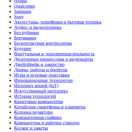
Nvidia
Qualcomm
Samsung
Sony
Аксессуары, периферия и бытовая техника
Аудио- и видеотехника
Без рубрики
Бенчмарки
Бесконтактные контроллеры
Будущее
Виртуальная и дополненная реальность
Десктопные процессоры и видеокарты
Джейлбрейк и хакерство
Дроны, роботы и биоботы
Игры и игровые приставки
Инновационные технологии
Интернет вещей (IoT)
Искусственный интеллект
История технологий
Квантовые компьютеры
Китайские смартфоны и планшеты
Колонка редактора
Компьютерная графика
Компьютеры и рабочие станции
Космос и ракеты