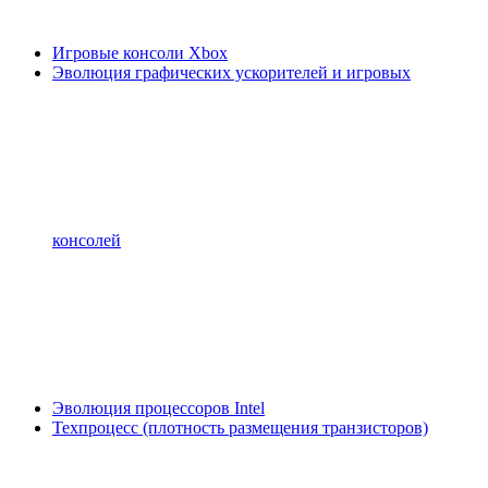
Игровые консоли Xbox
Эволюция графических ускорителей и игровых
консолей
Эволюция процессоров Intel
Техпроцесс (плотность размещения транзисторов)