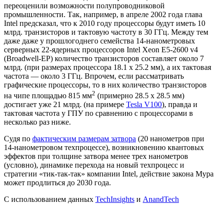
переоценили возможности полупроводниковой
промышленности. Так, например, в апреле 2002 года глава
Intel предсказал, что к 2010 году процессоры будут иметь 10
млрд. транзисторов и тактовую частоту в 30 ГГц. Между тем
даже даже у прошлогоднего семейства 14-нанометровых
серверных 22-ядерных процессоров Intel Xeon E5-2600 v4
(Broadwell-EP) количество транзисторов составляет около 7
млрд. (при размерах процессора 18.1 x 25.2 мм), а их тактовая
частота — около 3 ГГц. Впрочем, если рассматривать
графические процессоры, то в них количество транзисторов
2
на чипе площадью 815 мм
(примерно 28.5 x 28.5 мм)
достигает уже 21 млрд. (на примере
Tesla V100
), правда и
тактовая частота у ГПУ по сравнению с процессорами в
несколько раз ниже.
Судя по
фактическим размерам затвора
(20 нанометров при
14-нанометровом техпроцессе), возникновению квантовых
эффектов при толщине затвора менее трех нанометров
(условно), динамике перехода на новый техпроцесс и
стратегии «тик-так-так» компании Intel, действие закона Мура
может продлиться до 2030 года.
С использованием данных
TechInsights
и
AnandTech