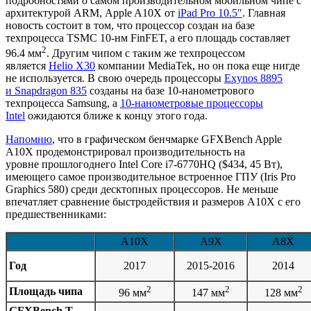
подробностями о самом производительном мобильном чипе с
архитектурой ARM, Apple A10X от
iPad Pro 10.5″
. Главная
новость состоит в том, что процессор создан на базе
техпроцесса TSMC 10-нм FinFET, а его площадь составляет
2
96.4 мм
. Другим чипом с таким же техпроцессом
является
Helio X30
компании MediaTek, но он пока еще нигде
не используется. В свою очередь процессоры
Exynos 8895
и Snapdragon 835
созданы на базе 10-нанометрового
техпроцесса Samsung, а
10-нанометровые процессоры
Intel
ожидаются ближе к концу этого года.
Напомню
, что в графическом бенчмарке GFXBench Apple
A10X продемонстрировал производительность на
уровне прошлогоднего Intel Core i7-6770HQ ($434, 45 Вт),
имеющего самое производительное встроенное ГПУ (Iris Pro
Graphics 580) среди десктопных процессоров. Не меньше
впечатляет сравнение быстродействия и размеров A10X с его
предшественниками:
A10X
A9X
A8X
Год
2017
2015-2016
2014
2
2
2
Площадь чипа
96 мм
147 мм
128 мм
GFXBench T-