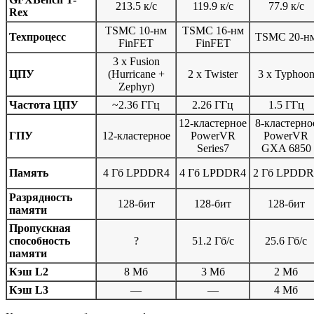
213.5 к/с
119.9 к/с
77.9 к/с
Rex
TSMC 10-нм
TSMC 16-нм
Техпроцесс
TSMC 20-н
FinFET
FinFET
3 x Fusion
ЦПУ
(Hurricane +
2 x Twister
3 x Typhoo
Zephyr)
Частота ЦПУ
~2.36 ГГц
2.26 ГГц
1.5 ГГц
12-кластерное
8-кластерно
ГПУ
12-кластерное
PowerVR
PowerVR
Series7
GXA 6850
Память
4 Гб LPDDR4
4 Гб LPDDR4
2 Гб LPDDR
Разрядность
128-бит
128-бит
128-бит
памяти
Пропускная
способность
?
51.2 Гб/с
25.6 Гб/с
памяти
Кэш L2
8 Мб
3 Мб
2 Мб
Кэш L3
—
—
4 Мб