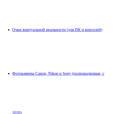
Очки виртуальной реальности (для ПК и консолей)
Фотокамеры Canon, Nikon и Sony (полнокадровые, с
2020)