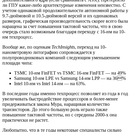
ли ГПУ какие-либо архитектурные изменения неизвестно. С
учетом одинаковой продолжительности автономной работы у
9.7-дюймовой и 10.5-дюймовой версий и их одинаковых
размеров, графическая производительность скорее всего была
наращена за счет повышения тактовой частоты, что в свою
очередь стало возможным благодаря переходу с 16-нм на 10-
нм техпроцесс.
Вообще же, по оценкам
TechInsights
, переход на 10-
нанометровую литографию сопровождается у
полупроводниковых компаний следующим уменьшением
площади чипа:
TSMC 10-нм FinFET vs TSMC 16-нм FinFET — на 49%
Samsung 10-нм LPE vs Samsung 14-нм LPP — на 36%
Intel 10-нм vs Intel 14-нм — на 63%.
В последние годы именно техпроцесс позволяет из года в год
увеличивать быстродействие процессоров и более-менее
придерживаться закона Мура, наращивая количество
транзисторов. До этого большую роль играло также
повышение тактовой частоты, но с середины 2000-х она
практически не растет.
Любопытно, что в те годы некоторые специалисты сильно