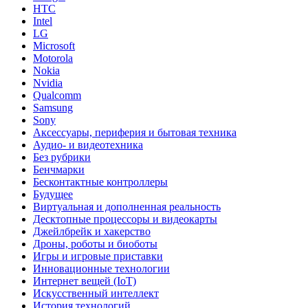
HTC
Intel
LG
Microsoft
Motorola
Nokia
Nvidia
Qualcomm
Samsung
Sony
Аксессуары, периферия и бытовая техника
Аудио- и видеотехника
Без рубрики
Бенчмарки
Бесконтактные контроллеры
Будущее
Виртуальная и дополненная реальность
Десктопные процессоры и видеокарты
Джейлбрейк и хакерство
Дроны, роботы и биоботы
Игры и игровые приставки
Инновационные технологии
Интернет вещей (IoT)
Искусственный интеллект
История технологий