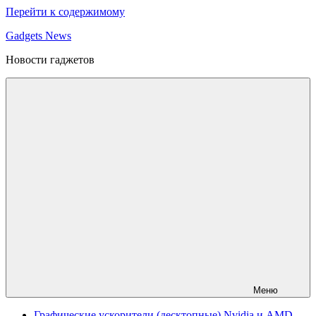
Перейти к содержимому
Gadgets News
Новости гаджетов
Меню
Графические ускорители (десктопные) Nvidia и AMD