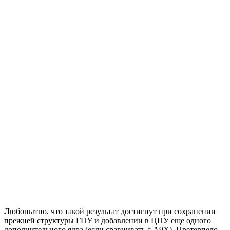
Любопытно, что такой результат достигнут при сохранении
прежней структуры ГПУ и добавлении в ЦПУ еще одного
дополнительного ядра (если сравнивать с A9X). Претерпело