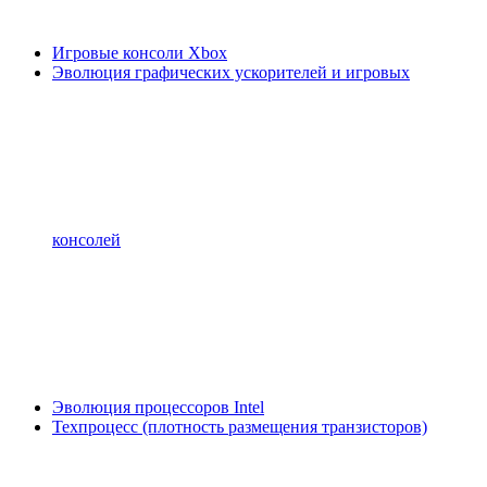
Игровые консоли Xbox
Эволюция графических ускорителей и игровых
консолей
Эволюция процессоров Intel
Техпроцесс (плотность размещения транзисторов)