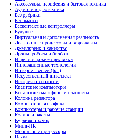
Аксессуары, периферия и бытовая техника
Аудио- и видеотехника
Без рубрики
Бенчмарки
Бесконтактные контроллеры
Будущее
Виртуальная и дополненная реальность
Десктопные процессоры и видеокарты
Джейлбрейк и хакерство
Дроны, роботы и биоботы
Игры и игровые приставки
Инновационные технологии
Интернет вещей (IoT)
Искусственный интеллект
История технологий
Квантовые компьютеры
Китайские смартфоны и планшеты
Колонка редактора
Компьютерная графика
Компьютеры и рабочие станции
Космос и ракеты
Курьезы и юмор
Мини-ПК
Мобильные процессоры
Наука