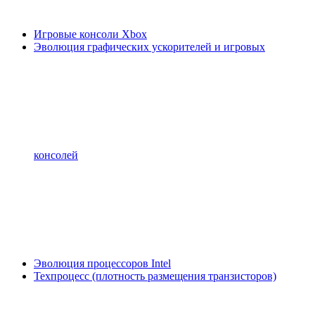
Игровые консоли Xbox
Эволюция графических ускорителей и игровых
консолей
Эволюция процессоров Intel
Техпроцесс (плотность размещения транзисторов)