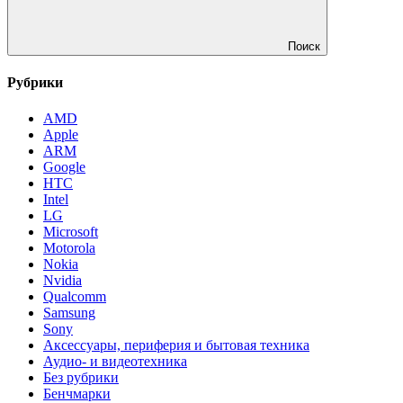
Поиск
Рубрики
AMD
Apple
ARM
Google
HTC
Intel
LG
Microsoft
Motorola
Nokia
Nvidia
Qualcomm
Samsung
Sony
Аксессуары, периферия и бытовая техника
Аудио- и видеотехника
Без рубрики
Бенчмарки