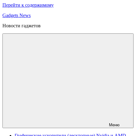
Перейти к содержимому
Gadgets News
Новости гаджетов
Меню
Графические ускорители (десктопные) Nvidia и AMD