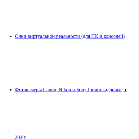
Очки виртуальной реальности (для ПК и консолей)
Фотокамеры Canon, Nikon и Sony (полнокадровые, с
2020)