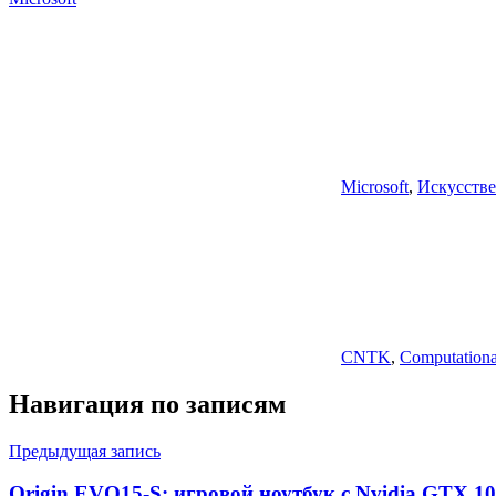
Microsoft
,
Искусств
CNTK
,
Computationa
Навигация по записям
Предыдущая запись
Origin EVO15-S: игровой ноутбук с Nvidia GTX 1