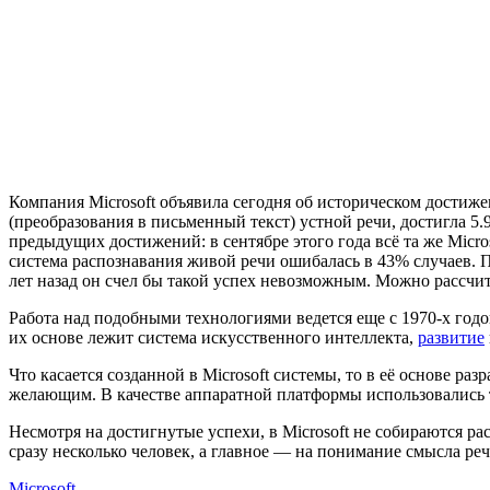
Компания Microsoft объявила сегодня об историческом достиж
(преобразования в письменный текст) устной речи, достигла 5
предыдущих достижений: в сентябре этого года всё та же Micro
система распознавания живой речи ошибалась в 43% случаев. П
лет назад он счел бы такой успех невозможным. Можно рассчи
Работа над подобными технологиями ведется еще с 1970-х год
их основе лежит система искусственного интеллекта,
развитие
Что касается созданной в Microsoft системы, то в её основе р
желающим. В качестве аппаратной платформы использовались 
Несмотря на достигнутые успехи, в Microsoft не собираются р
сразу несколько человек, а главное — на понимание смысла ре
Microsoft