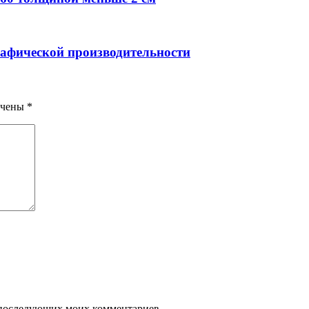
графической производительности
ечены
*
ля последующих моих комментариев.