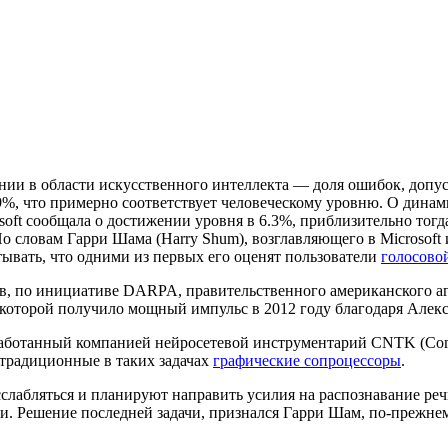
ении в области искусственного интеллекта — доля ошибок, доп
.9%, что примерно соответствует человеческому уровню. О дина
soft сообщала о достижении уровня в 6.3%, приблизительно тогда
о словам Гарри Шама (Harry Shum), возглавляющего в Microsoft 
тывать, что одними из первых его оценят пользователи
голосово
ов, по инициативе DARPA, правительственного американского а
которой получило мощный импульс в 2012 году благодаря Алекс
азработанный компанией нейросетевой инструментарий CNTK (Comp
традиционные в таких задачах
графические сопроцессоры
.
асслабляться и планируют направить усилия на распознавание р
чи. Решение последней задачи, признался Гарри Шам, по-прежнем