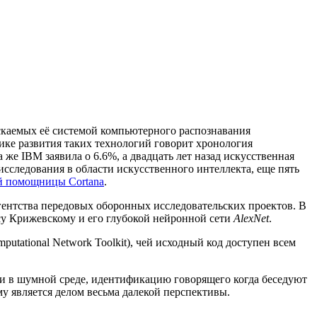
ускаемых её системой компьютерного распознавания
мике развития таких технологий говорит хронология
 же IBM заявила о 6.6%, а двадцать лет назад искусственная
исследования в области искусственного интеллекта, еще пять
й помощницы Cortana
.
гентства передовых оборонных исследовательских проектов. В
у Крижевскому и его глубокой нейронной сети
AlexNet
.
utational Network Toolkit), чей исходный код доступен всем
ечи в шумной среде, идентификацию говорящего когда беседуют
у является делом весьма далекой перспективы.