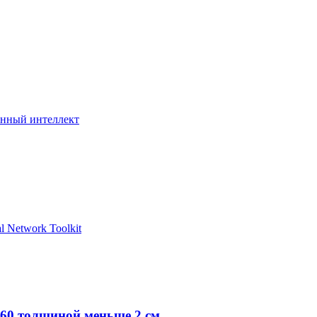
енный интеллект
l Network Toolkit
060 толщиной меньше 2 см