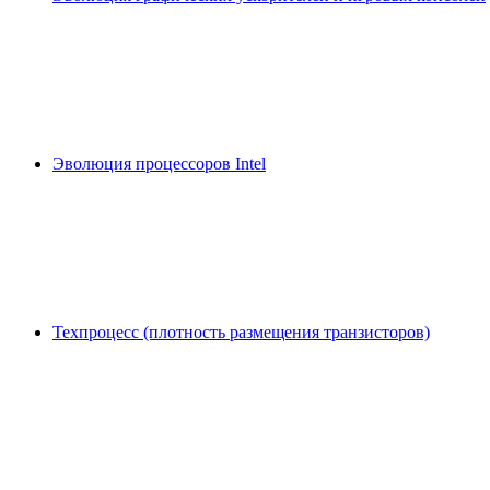
Эволюция процессоров Intel
Техпроцесс (плотность размещения транзисторов)