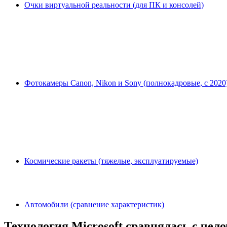
Очки виртуальной реальности (для ПК и консолей)
Фотокамеры Canon, Nikon и Sony (полнокадровые, с 2020
Космические ракеты (тяжелые, эксплуатируемые)
Автомобили (сравнение характеристик)
Технология Microsoft сравнялась с чел