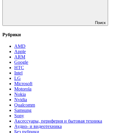
Поиск
Рубрики
AMD
Apple
ARM
Google
HTC
Intel
LG
Microsoft
Motorola
Nokia
Nvidia
Qualcomm
Samsung
Sony
Аксессуары, периферия и бытовая техника
Аудио- и видеотехника
Без рубрики