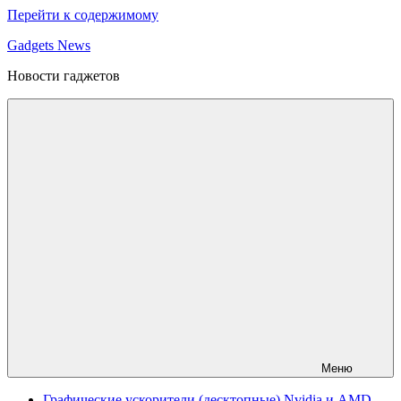
Перейти к содержимому
Gadgets News
Новости гаджетов
Меню
Графические ускорители (десктопные) Nvidia и AMD