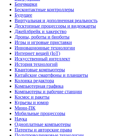
Бенчмарки
Бесконтактные контроллеры
Будущее
Виртуальная и дополненная реальность
Десктопные процессоры и видеокарты
Джейлбрейк и хакерство
Дроны, роботы и биоботы
Игры и игровые приставки
Инновационные технологии
Интернет вещей (IoT)
Искусственный интеллект
История технологий
Квантовые компьютеры
Китайские смартфоны и планшеты
Колонка редактора
Компьютерная графика
Компьютеры и рабочие станции
Космос и ракеты
Курьезы и юмор
Мини-ПК
Мобильные процессоры
Наука
Одноплатные компьютеры
Патенты и авторские права
Полупроводниковые технологии