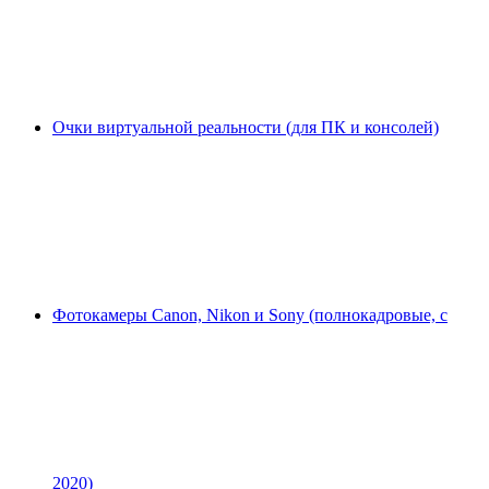
Очки виртуальной реальности (для ПК и консолей)
Фотокамеры Canon, Nikon и Sony (полнокадровые, с
2020)