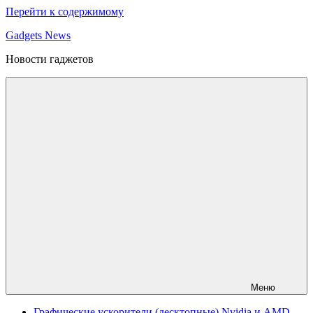
Перейти к содержимому
Gadgets News
Новости гаджетов
Меню
Графические ускорители (десктопные) Nvidia и AMD