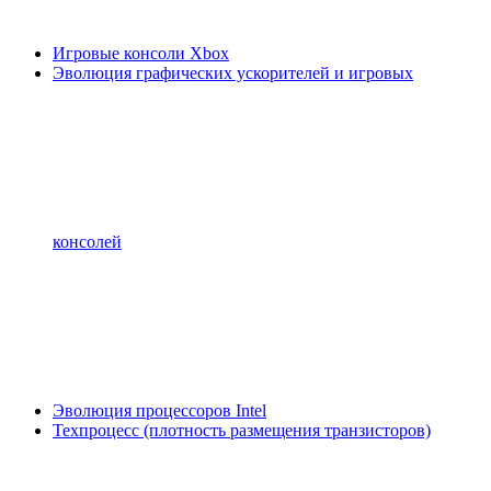
Игровые консоли Xbox
Эволюция графических ускорителей и игровых
консолей
Эволюция процессоров Intel
Техпроцесс (плотность размещения транзисторов)