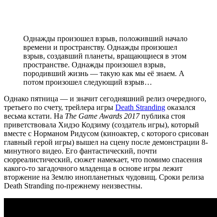
Однажды произошел взрыв, положивший начало
времени и пространству. Однажды произошел
взрыв, создавший планеты, вращающиеся в этом
пространстве. Однажды произошел взрыв,
породивший жизнь — такую как мы её знаем. А
потом произошел следующий взрыв…
Однако пятница — и значит сегодняшний релиз очередного,
третьего по счету, трейлера игры
Death Stranding
оказался
весьма кстати. На
The Game Awards 2017
публика стоя
приветствовала Хидэо Кодзиму (создатель игры), который
вместе с Норманом Ридусом (киноактер, с которого срисован
главный герой игры) вышел на сцену после демонстрации 8-
минутного видео. Его фантастический, почти
сюрреалистический, сюжет намекает, что помимо спасения
какого-то загадочного младенца в основе игры лежит
вторжение на Землю инопланетных чудовищ. Сроки релиза
Death Stranding по-прежнему неизвестны.