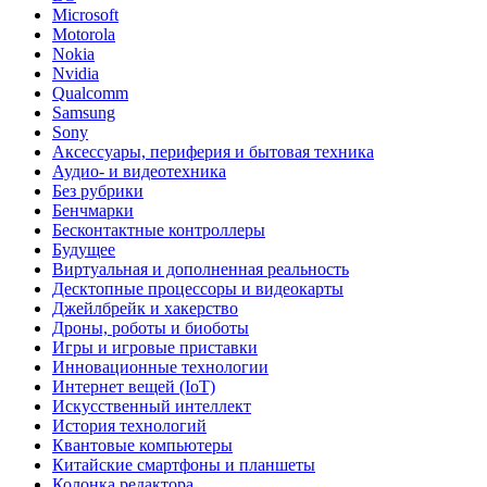
Microsoft
Motorola
Nokia
Nvidia
Qualcomm
Samsung
Sony
Аксессуары, периферия и бытовая техника
Аудио- и видеотехника
Без рубрики
Бенчмарки
Бесконтактные контроллеры
Будущее
Виртуальная и дополненная реальность
Десктопные процессоры и видеокарты
Джейлбрейк и хакерство
Дроны, роботы и биоботы
Игры и игровые приставки
Инновационные технологии
Интернет вещей (IoT)
Искусственный интеллект
История технологий
Квантовые компьютеры
Китайские смартфоны и планшеты
Колонка редактора