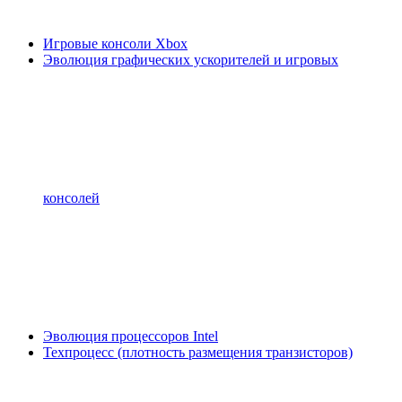
Игровые консоли Xbox
Эволюция графических ускорителей и игровых
консолей
Эволюция процессоров Intel
Техпроцесс (плотность размещения транзисторов)