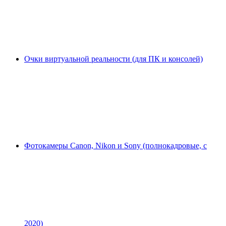
Очки виртуальной реальности (для ПК и консолей)
Фотокамеры Canon, Nikon и Sony (полнокадровые, с
2020)