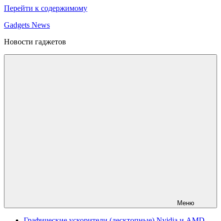
Перейти к содержимому
Gadgets News
Новости гаджетов
Меню
Графические ускорители (десктопные) Nvidia и AMD