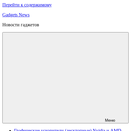
Перейти к содержимому
Gadgets News
Новости гаджетов
Меню
Графические ускорители (десктопные) Nvidia и AMD