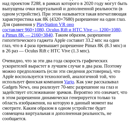
над проектом
T288
, в рамках которого в 2020 году могут быть
выпущены очки виртуальной и дополненной реальности (в
одном устройстве). При этом называется такая впечатляющая
характеристика как 8K (4320×7680) разрешение на один глаз.
Для сравнения у
PlayStation VR оно
составляет 960×1080, Oculus Rift и HTC Vive — 1200×1080,
а Pimax 8K — 2160×3840
. Таким образом, разрешение
гипотетического гаджета Apple составит 33.2 мпс на один
глаз, что в 4 раза превышает разрешение Pimax 8K (8.3 мпс) и
в 26 раз — Oculus Rift с HTC Vive (1.3 мпс).
Очевидно, что за эти два года скорость графических
ускорителей вырастет в лучшем случае в два раза. Поэтому
можно предположить (если эти сведения достоверны), что
Apple воспользуется технологией, аналогичной той, что
использует финская компания
Varjo
. Как уже рассказывал
Gadgets News, она реализует 70-мпс разрешение на глаз и
задействует отслеживание зрачков. Вероятно это означает, что
в этом разрешении динамически генерируется только та
область изображения, на которую в данный момент вы
смотрите. Каким образом в одном устройстве будет
совмещена виртуальная и дополненная реальность, не
сообщается.