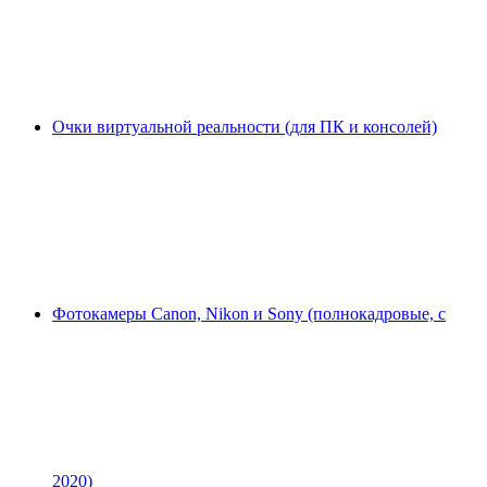
Очки виртуальной реальности (для ПК и консолей)
Фотокамеры Canon, Nikon и Sony (полнокадровые, с
2020)