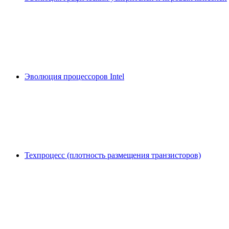
Эволюция процессоров Intel
Техпроцесс (плотность размещения транзисторов)