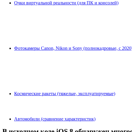
Очки виртуальной реальности (для ПК и консолей)
Фотокамеры Canon, Nikon и Sony (полнокадровые, с 2020
Космические ракеты (тяжелые, эксплуатируемые)
Автомобили (сравнение характеристик)
В исходном коде iOS 8 обнаружен мног