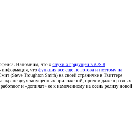
рфейса. Напомним, что о
слухи о грядущей в iOS 8
ь информация, что
функция все еще не готова и поэтому на
ит (Steve Troughton Smith) на своей страничке в Твиттере
 на экране двух запущенных приложений, причем даже в разных
ки работают и «допилят» ее к намеченному на осень релизу новой