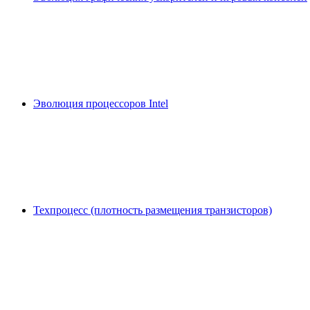
Эволюция процессоров Intel
Техпроцесс (плотность размещения транзисторов)