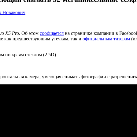
р Новакович
vo X5 Pro
. Об этом
сообщается
на страничке компании в Faceboo
е как предшествующим утечкам, так и
официальным тизерам
(и
м по краям стеклом (2.5D)
фронтальная камера, умеющая снимать фотографии с разрешением