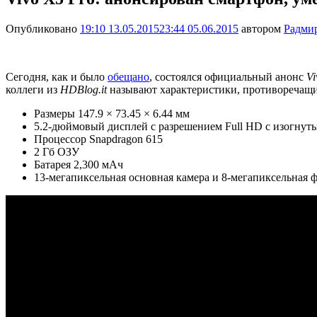
Опубликовано
19:10 13.05.2015
23:44 05.06.2015
автором
Радми
Сегодня, как и было
обещано
, состоялся официальный анонс
Vi
коллеги из
HDBlog.it
называют характеристики, противоречащи
Размеры 147.9 × 73.45 × 6.44 мм
5.2-дюймовый дисплей с разрешением Full HD с изогнуты
Процессор Snapdragon 615
2 Гб ОЗУ
Батарея 2,300 мАч
13-мегапиксельная основная камера и 8-мегапиксельная 