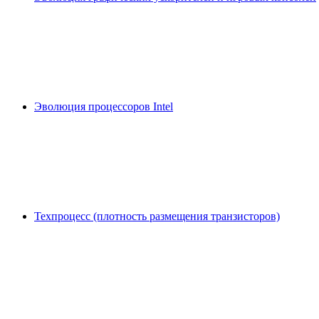
Эволюция процессоров Intel
Техпроцесс (плотность размещения транзисторов)