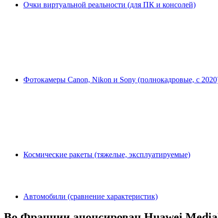
Очки виртуальной реальности (для ПК и консолей)
Фотокамеры Canon, Nikon и Sony (полнокадровые, с 2020
Космические ракеты (тяжелые, эксплуатируемые)
Автомобили (сравнение характеристик)
Во Франции анонсирован Huawei Medi