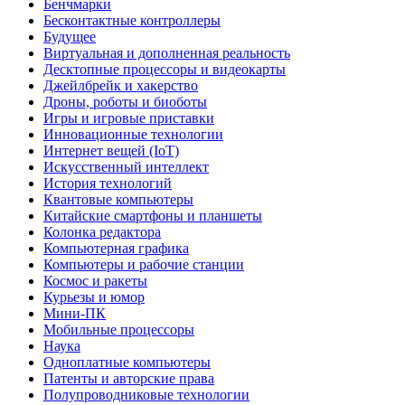
Бенчмарки
Бесконтактные контроллеры
Будущее
Виртуальная и дополненная реальность
Десктопные процессоры и видеокарты
Джейлбрейк и хакерство
Дроны, роботы и биоботы
Игры и игровые приставки
Инновационные технологии
Интернет вещей (IoT)
Искусственный интеллект
История технологий
Квантовые компьютеры
Китайские смартфоны и планшеты
Колонка редактора
Компьютерная графика
Компьютеры и рабочие станции
Космос и ракеты
Курьезы и юмор
Мини-ПК
Мобильные процессоры
Наука
Одноплатные компьютеры
Патенты и авторские права
Полупроводниковые технологии