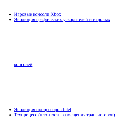
Игровые консоли Xbox
Эволюция графических ускорителей и игровых
консолей
Эволюция процессоров Intel
Техпроцесс (плотность размещения транзисторов)