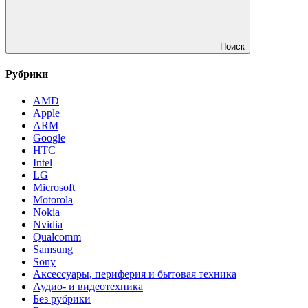
Поиск
Рубрики
AMD
Apple
ARM
Google
HTC
Intel
LG
Microsoft
Motorola
Nokia
Nvidia
Qualcomm
Samsung
Sony
Аксессуары, периферия и бытовая техника
Аудио- и видеотехника
Без рубрики