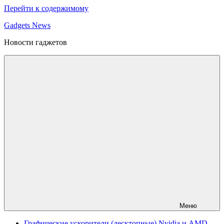
Перейти к содержимому
Gadgets News
Новости гаджетов
Меню
Графические ускорители (десктопные) Nvidia и AMD