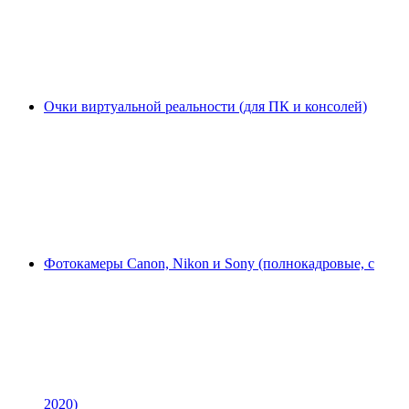
Очки виртуальной реальности (для ПК и консолей)
Фотокамеры Canon, Nikon и Sony (полнокадровые, с
2020)