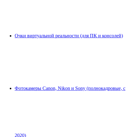
Очки виртуальной реальности (для ПК и консолей)
Фотокамеры Canon, Nikon и Sony (полнокадровые, с
2020)