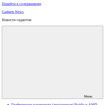
Перейти к содержимому
Gadgets News
Новости гаджетов
Меню
Графические ускорители (десктопные) Nvidia и AMD