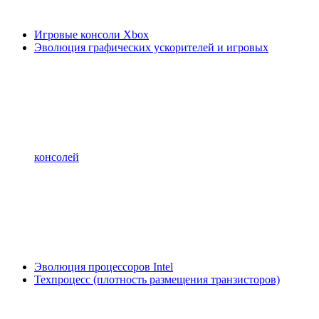
Игровые консоли Xbox
Эволюция графических ускорителей и игровых
консолей
Эволюция процессоров Intel
Техпроцесс (плотность размещения транзисторов)