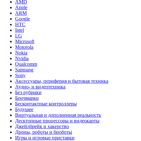
AMD
Apple
ARM
Google
HTC
Intel
LG
Microsoft
Motorola
Nokia
Nvidia
Qualcomm
Samsung
Sony
Аксессуары, периферия и бытовая техника
Аудио- и видеотехника
Без рубрики
Бенчмарки
Бесконтактные контроллеры
Будущее
Виртуальная и дополненная реальность
Десктопные процессоры и видеокарты
Джейлбрейк и хакерство
Дроны, роботы и биоботы
Игры и игровые приставки