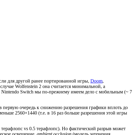
Если для другой ранее портированной игры,
Doom
,
лучае Wolfenstein 2 она считается минимальной, а
с Nintendo Switch мы по-прежнему имеем дело с мобильным (~ 7
я в первую очередь к снижению разрешения графики вплоть до
еньше 2560×1440 (т.е. в 16 раз больше разрешения этой игры
 терафлопс vs 0.5 терафлопс). Но фактический разрыв может
ческое освещение,
ambient occlusion
(модель затенения,