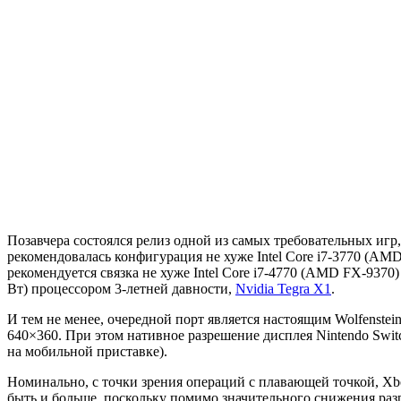
Позавчера состоялся релиз одной из самых требовательных игр
рекомендовалась конфигурация не хуже Intel Core i7-3770 (AMD
рекомендуется связка не хуже Intel Core i7-4770 (AMD FX-937
Вт) процессором 3-летней давности,
Nvidia Tegra X1
.
И тем не менее, очередной порт является настоящим Wolfenste
640×360. При этом нативное разрешение дисплея Nintendo Switc
на мобильной приставке).
Номинально, с точки зрения операций с плавающей точкой, Xbo
быть и больше, поскольку помимо значительного снижения раз