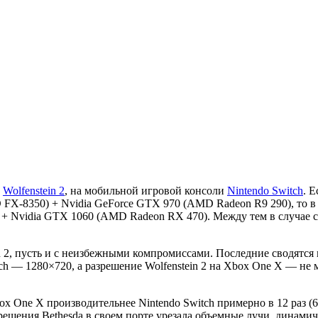
,
Wolfenstein 2
, на мобильной игровой консоли
Nintendo Switch
. 
 FX-8350) + Nvidia GeForce GTX 970 (AMD Radeon R9 290), то в с
0) + Nvidia GTX 1060 (AMD Radeon RX 470). Между тем в случае 
in 2, пусть и с неизбежными компромиссами. Последние сводятс
h — 1280×720, а разрешение Wolfenstein 2 на Xbox One X — не м
x One X производительнее Nintendo Switch примерно в 12 раз (6
решения Bethesda в своем порте урезала объемные лучи, динами