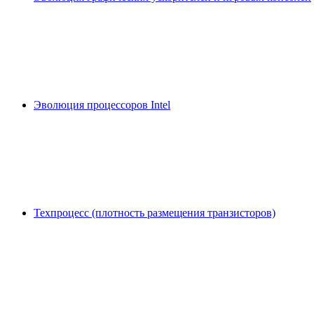
Эволюция процессоров Intel
Техпроцесс (плотность размещения транзисторов)