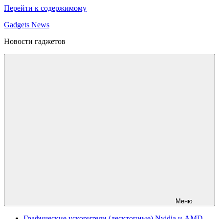
Перейти к содержимому
Gadgets News
Новости гаджетов
Меню
Графические ускорители (десктопные) Nvidia и AMD