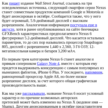
Как
пишет
издание
Wall Street Journal
, ссылаясь на три
осведомленных источника, следующий смартфон серии Nexus
станет совместным продуктом компаний Google и Motorola и
будет анонсирован в октябре. Сообщается также, что у него
будет огромный, 5.9-дюймовый дисплей с высоким
разрешением. Аналогичная информация
поступала еще в
августе
, хотя в ранее опубликованных на сайте бенчмарка
GFXBench характеристиках предполагаемого Nexus 6
фигурировал 5.2-дюймовый дисплей. Что касается остальных
параметров, то до сих пор назывались процессор Snapdragon
805, дисплей с разрешением 1,440 x 2,560, 3 Гб ОЗУ, 12-
мегапиксельная камера и батарея 3,200 мАч.
По первым трем категориям Nexus 6 станет аналогом и
прямым соперником
Galaxy Note 4
, вместе с которым ему
придется выдерживать конкуренцию с самым популярных из
нынешних фаблетов, iPhone 6 Plus. У последнего,
напомним
,
равноценный процессор Apple A8, но более низкое
разрешение дисплея, за счет которого общая графическая
производительность выше.
Как мы уже
рассказывали
, название Nexus 6 носит условный
характер и по причине возможных авторских
претензий может быть изменено на Nexus X (кодовое имя —
Shamu). Другим анонсированным в октябре представителем