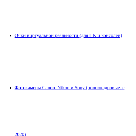
Очки виртуальной реальности (для ПК и консолей)
Фотокамеры Canon, Nikon и Sony (полнокадровые, с
2020)