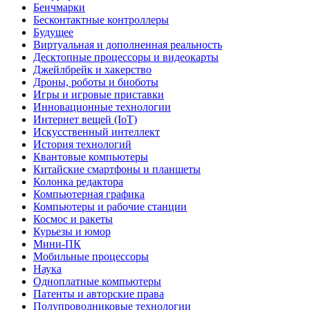
Бенчмарки
Бесконтактные контроллеры
Будущее
Виртуальная и дополненная реальность
Десктопные процессоры и видеокарты
Джейлбрейк и хакерство
Дроны, роботы и биоботы
Игры и игровые приставки
Инновационные технологии
Интернет вещей (IoT)
Искусственный интеллект
История технологий
Квантовые компьютеры
Китайские смартфоны и планшеты
Колонка редактора
Компьютерная графика
Компьютеры и рабочие станции
Космос и ракеты
Курьезы и юмор
Мини-ПК
Мобильные процессоры
Наука
Одноплатные компьютеры
Патенты и авторские права
Полупроводниковые технологии