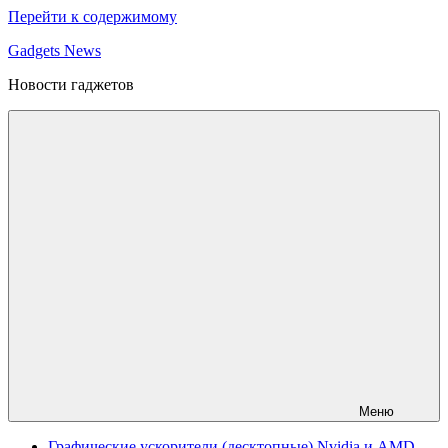
Перейти к содержимому
Gadgets News
Новости гаджетов
Меню
Графические ускорители (десктопные) Nvidia и AMD