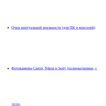
Очки виртуальной реальности (для ПК и консолей)
Фотокамеры Canon, Nikon и Sony (полнокадровые, с
2020)