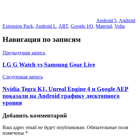
Android 5
,
Android
Extension Pack
,
Android L
,
ART
,
Google I/O
,
Material
,
Volta
Навигация по записям
Предыдущая запись
LG G Watch vs Samsung Gear Live
Следующая запись
Nvidia Tegra K1, Unreal Engine 4 и Google AEP
показали на Android графику десктопного
уровня
Добавить комментарий
Ваш адрес email не будет опубликован.
Обязательные поля
помечены
*