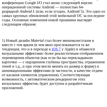
конференции Google I/O стал анонс следующей версии
операционной системы Android — полностью 64-
разрядной
Android L
(или, если угодно, Android 5). Это одно из
самых крупных обновлений этой мобильной ОС за последние
годы. Основные изменения новой прошивки выглядят
следующим образом:
1) Новый дизайн
Material
стал более минималистским и
вместе с тем ярким (в чем явно прослеживается та же
тенденция, что и в переходе к
iOS 7
у Apple) и обзавелся
визуальными эффектами: более реалистичным отображением
перемещения объектов (как если бы вы перекладывали
карточки — с ощущением глубины пространства, отражением
теней и т.д., и при этом могли менять их размер и форму) и
аннимационными эффектами (в частности, в качестве отдачи
от касания элементов управления). Соответствующая
возможность, с автоматическим рендерингом этих
визуальных эффектов, будет доступна и разработчикам
приложений.