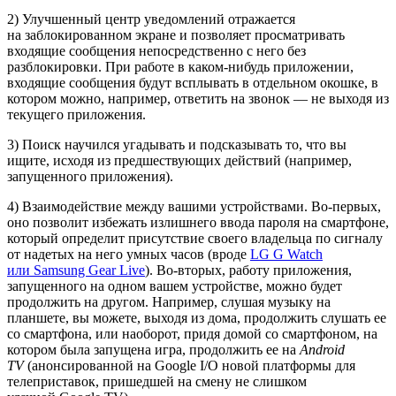
2) Улучшенный центр уведомлений отражается
на заблокированном экране и позволяет просматривать
входящие сообщения непосредственно с него без
разблокировки. При работе в каком-нибудь приложении,
входящие сообщения будут всплывать в отдельном окошке, в
котором можно, например, ответить на звонок — не выходя из
текущего приложения.
3) Поиск научился угадывать и подсказывать то, что вы
ищите, исходя из предшествующих действий (например,
запущенного приложения).
4) Взаимодействие между вашими устройствами. Во-первых,
оно позволит избежать излишнего ввода пароля на смартфоне,
который определит присутствие своего владельца по сигналу
от надетых на него умных часов (вроде
LG G Watch
или Samsung Gear Live
). Во-вторых, работу приложения,
запущенного на одном вашем устройстве, можно будет
продолжить на другом. Например, слушая музыку на
планшете, вы можете, выходя из дома, продолжить слушать ее
со смартфона, или наоборот, придя домой со смартфоном, на
котором была запущена игра, продолжить ее на
Android
TV
(анонсированной на Google I/O новой платформы для
телеприставок, пришедшей на смену не слишком