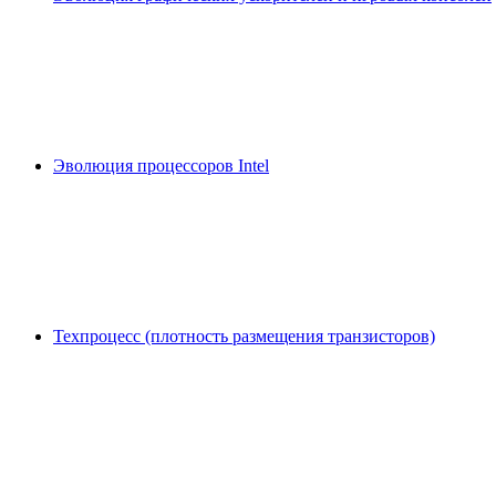
Эволюция процессоров Intel
Техпроцесс (плотность размещения транзисторов)