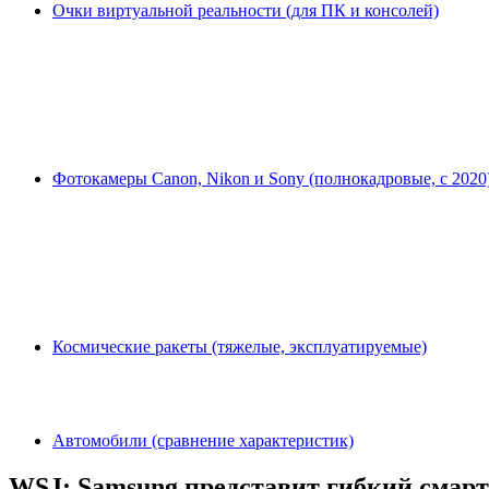
Очки виртуальной реальности (для ПК и консолей)
Фотокамеры Canon, Nikon и Sony (полнокадровые, с 2020
Космические ракеты (тяжелые, эксплуатируемые)
Автомобили (сравнение характеристик)
WSJ: Samsung представит гибкий смарт