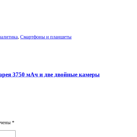
налитика
,
Смартфоны и планшеты
атарея 3750 мАч и две двойные камеры
ечены
*