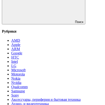
Поиск
Рубрики
AMD
Apple
ARM
Google
HTC
Intel
LG
Microsoft
Motorola
Nokia
Nvidia
Qualcomm
Samsung
Sony
Аксессуары, периферия и бытовая техника
Аудио- и видеотехника