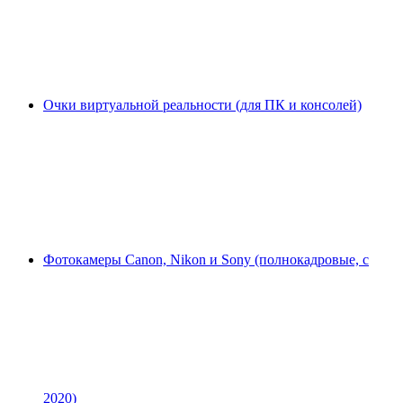
Очки виртуальной реальности (для ПК и консолей)
Фотокамеры Canon, Nikon и Sony (полнокадровые, с
2020)