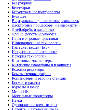
Без рубрики
Бенчмарки
Бесконтактные контроллеры
Будущее
Виртуальная и дополненная реальность
Десктопные процессоры и видеокарты
Джейлбрейк и хакерство
Дроны, роботы и биоботы
Игры и игровые приставки
Инновационные технологии
Интернет вещей (IoT)
Искусственный интеллект
История технологий
Квантовые компьютеры
Китайские смартфоны и планшеты
Колонка редактора
Компьютерная графика
Компьютеры и рабочие станции
Космос и ракеты
Курьезы и юмор
Мини-ПК
Мобильные процессоры
Наука
Одноплатные компьютеры
Патенты и авторские права