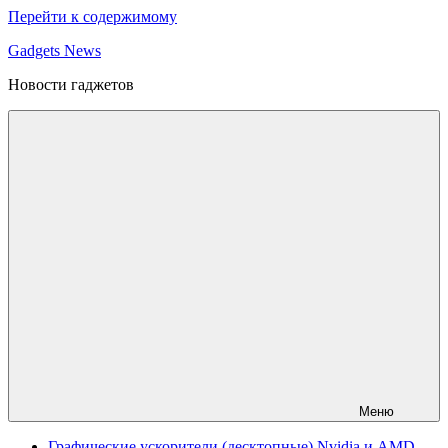
Перейти к содержимому
Gadgets News
Новости гаджетов
Меню
Графические ускорители (десктопные) Nvidia и AMD