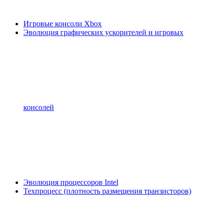
Игровые консоли Xbox
Эволюция графических ускорителей и игровых
консолей
Эволюция процессоров Intel
Техпроцесс (плотность размещения транзисторов)