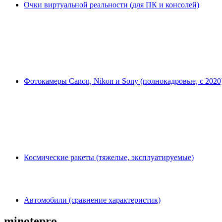
Очки виртуальной реальности (для ПК и консолей)
Фотокамеры Canon, Nikon и Sony (полнокадровые, с 2020
Космические ракеты (тяжелые, эксплуатируемые)
Автомобили (сравнение характеристик)
minotepro