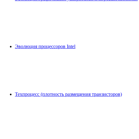
Эволюция процессоров Intel
Техпроцесс (плотность размещения транзисторов)