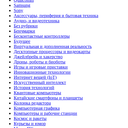
Qualcomm
Samsung
Sony
Аксессуары, периферия и бытовая техника
Аудио- и видеотехника
Без рубрики
Бенчмарки
Бесконтактные контроллеры
Будущее
Виртуальная и дополненная реальность
Десктопные процессоры и видеокарты
Джейлбрейк и хакерство
Дроны, роботы и биоботы
Игры и игровые приставки
Инновационные технологии
Интернет вещей (IoT)
Искусственный интеллект
История технологий
Квантовые компьютеры
Китайские смартфоны и планшеты
Колонка редактора
Компьютерная графика
Компьютеры и рабочие станции
Космос и ракеты
Курьезы и юмор