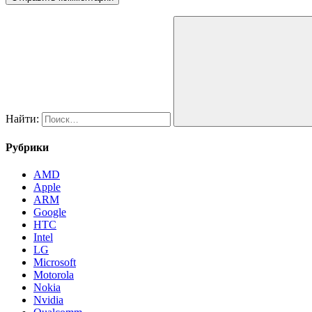
Найти:
Рубрики
AMD
Apple
ARM
Google
HTC
Intel
LG
Microsoft
Motorola
Nokia
Nvidia