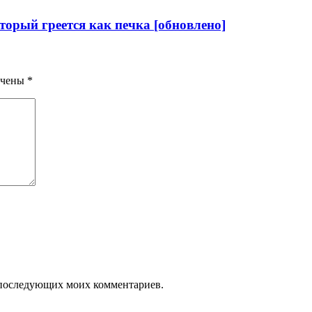
торый греется как печка [обновлено]
ечены
*
ля последующих моих комментариев.