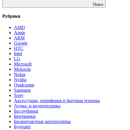
Поиск
Рубрики
AMD
Apple
ARM
Google
HTC
Intel
LG
Microsoft
Motorola
Nokia
Nvidia
Qualcomm
Samsung
Sony
Аксессуары, периферия и бытовая техника
Аудио- и видеотехника
Без рубрики
Бенчмарки
Бесконтактные контроллеры
Будущее