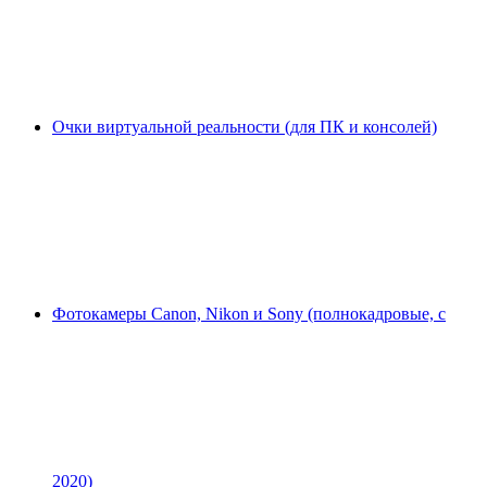
Очки виртуальной реальности (для ПК и консолей)
Фотокамеры Canon, Nikon и Sony (полнокадровые, с
2020)