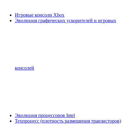
Игровые консоли Xbox
Эволюция графических ускорителей и игровых
консолей
Эволюция процессоров Intel
Техпроцесс (плотность размещения транзисторов)