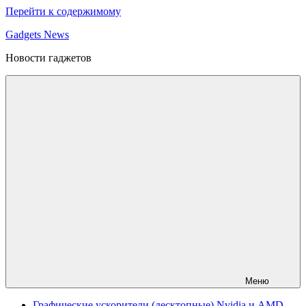
Перейти к содержимому
Gadgets News
Новости гаджетов
Меню
Графические ускорители (десктопные) Nvidia и AMD