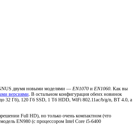
MAGNUS двумя новыми моделями —
EN1070
и
EN1060
. Как вы
ыми версиями
. В остальном конфигурация обеих новинок
о 32 Гб), 120 Гб SSD, 1 Тб HDD, WiFi 802.11ac/b/g/n, BT 4.0, а
решении Full HD), но только очень компактном (что
модель EN980 (с процессором Intel Core i5-6400