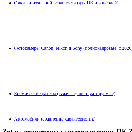
Очки виртуальной реальности (для ПК и консолей)
Фотокамеры Canon, Nikon и Sony (полнокадровые, с 2020
Космические ракеты (тяжелые, эксплуатируемые)
Автомобили (сравнение характеристик)
Zotac анонсировала игровые мини-ПК