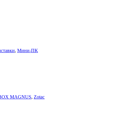
иставки
,
Мини-ПК
BOX MAGNUS
,
Zotac