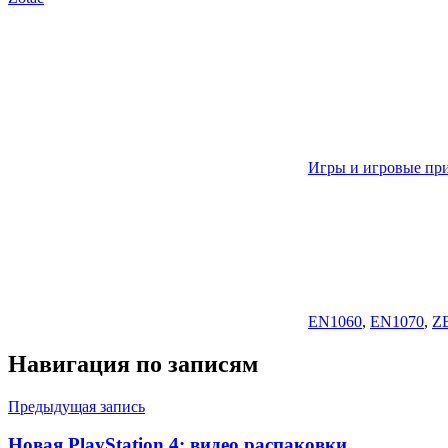
Игры и игровые пр
EN1060
,
EN1070
,
Z
Навигация по записям
Предыдущая запись
Новая PlayStation 4: видео распаковки