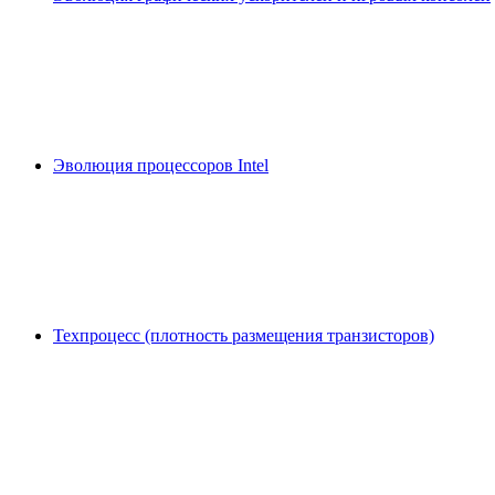
Эволюция процессоров Intel
Техпроцесс (плотность размещения транзисторов)