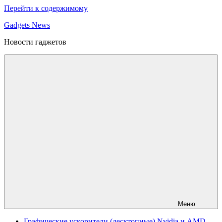
Перейти к содержимому
Gadgets News
Новости гаджетов
Меню
Графические ускорители (десктопные) Nvidia и AMD