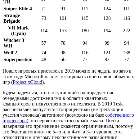
TR
Sniper Elite 4
71
91
115
124
111
Strange
73
101
115
128
116
Brigade
VR Mark
114
153
180
194
222
(Cyan)
Witcher 3
57
78
94
99
94
WH
Wolf 2
74
98
116
121
138
Superposition
48
66
77
83
77
Новых игровых приставок в 2019 можно не ждать, но зато в
этом году Microsoft начнет тестировать свой сервис облачных
игр (
Project xCloud
).
Будем надеяться, что наступивший год порадует нас
очередными достижениями в области квантовых
компьютеров и искусственного интеллекта. В 2019 Tesla
рассчитывает выпустить стопроцентный (не требующий
участия человека) автопилот (возможно на базе
собственного
процессора
), но вероятность этого крайне мала. Почти
наверняка его применение окажется ограниченным, поэтому
это будет автопилот не 5-го или 4-го, а 3-го уровня. Это
относится и к другому перспективному разработчику