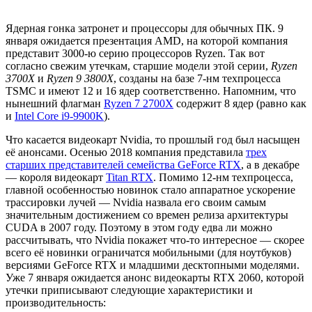
Ядерная гонка затронет и процессоры для обычных ПК. 9
января ожидается презентация AMD, на которой компания
представит 3000-ю серию процессоров Ryzen. Так вот
согласно свежим утечкам, старшие модели этой серии,
Ryzen
3700X
и
Ryzen 9 3800X
, созданы на базе 7-нм техпроцесса
TSMC и имеют 12 и 16 ядер соответственно. Напомним, что
нынешний флагман
Ryzen 7 2700X
содержит 8 ядер (равно как
и
Intel Core i9-9900K
).
Что касается видеокарт Nvidia, то прошлый год был насыщен
её анонсами. Осенью 2018 компания представила
трех
старших представителей семейства GeForce RTX
, а в декабре
— короля видеокарт
Titan RTX
. Помимо 12-нм техпроцесса,
главной особенностью новинок стало аппаратное ускорение
трассировки лучей — Nvidia назвала его своим самым
значительным достижением со времен релиза архитектуры
CUDA в 2007 году. Поэтому в этом году едва ли можно
рассчитывать, что Nvidia покажет что-то интересное — скорее
всего её новинки ограничатся мобильными (для ноутбуков)
версиями GeForce RTX и младшими десктопными моделями.
Уже 7 января ожидается анонс видеокарты RTX 2060, которой
утечки приписывают следующие характеристики и
производительность: