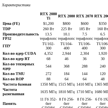
Характеристики
RTX 2080
RTX 2080
RTX 2070
RTX 20
Ti
Цена (FE)
$1,200
$800
$600
$350
TDP
260 Вт
225 Вт
185 Вт
160 В
Производительность
13.5
10.1
7.5
6.5
FP32
терафлопс
терафлопс
терафлопс
терафло
TU102-
TU104-
TU106-
TU106
ГПУ
300
400
400
300
Кол-во ядер CUDA
4,352
2,944
2,304
1,920
Кол-во ядер RT
68
46
36
30
Кол-во тензорных
544
368
288
240
ядер
Кол-во TMU
272
184
144
120
Кол-во ROP
88
64
64
48
Частота базовая
1350 МГц
1515 МГц
1410 МГц
1365 М
Частота
1635 МГц
1810 МГц
1710 МГц
1680 М
разогнанная
11 Гб 352-
8 Гб 256-
8 Гб 256-
6 Гб 19
Память
бит
бит
бит
бит
GDDR6
GDDR6
GDDR6
GDDR