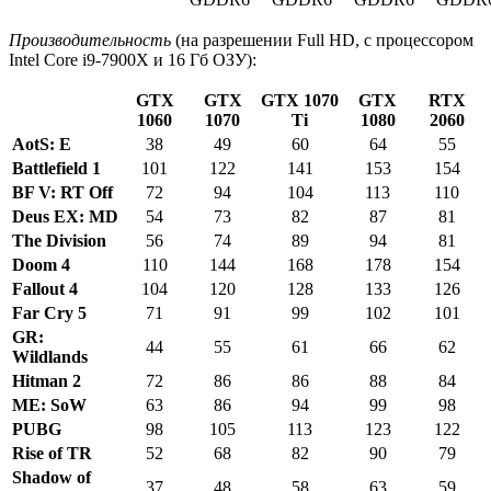
Производительность
(на разрешении Full HD, с процессором
Intel Core i9-7900X и 16 Гб ОЗУ):
GTX
GTX
GTX 1070
GTX
RTX
1060
1070
Ti
1080
2060
AotS: E
38
49
60
64
55
Battlefield 1
101
122
141
153
154
BF V: RT Off
72
94
104
113
110
Deus EX: MD
54
73
82
87
81
The Division
56
74
89
94
81
Doom 4
110
144
168
178
154
Fallout 4
104
120
128
133
126
Far Cry 5
71
91
99
102
101
GR:
44
55
61
66
62
Wildlands
Hitman 2
72
86
86
88
84
ME: SoW
63
86
94
99
98
PUBG
98
105
113
123
122
Rise of TR
52
68
82
90
79
Shadow of
37
48
58
63
59