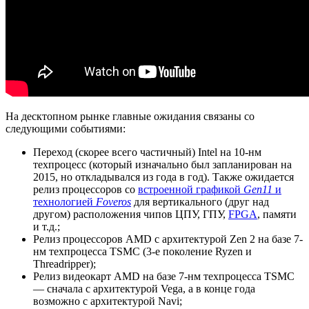
На десктопном рынке главные ожидания связаны со
следующими событиями:
Переход (скорее всего частичный) Intel на 10-нм
техпроцесс (который изначально был запланирован на
2015, но откладывался из года в год). Также ожидается
релиз процессоров со
встроенной графикой
Gen11
и
технологией
Foveros
для вертикального (друг над
другом) расположения чипов ЦПУ, ГПУ,
FPGA
, памяти
и т.д.;
Релиз процессоров AMD с архитектурой Zen 2 на базе 7-
нм техпроцесса TSMC (3-е поколение Ryzen и
Threadripper);
Релиз видеокарт AMD на базе 7-нм техпроцесса TSMC
— сначала с архитектурой Vega, а в конце года
возможно с архитектурой Navi;