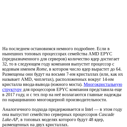
На последнем остановимся немного подробнее. Если в
нынешних топовых процессорах семейства AMD EPYC
(предназначенного для серверов) количество ядер достигает
32, то в следующем году компания выпустит процессор с
кодовым именем
Rome
, в котором число ядер вырастет до 64.
Размещены они будут на восьми 7-нм кристаллах (или, как их
называет AMD, чиплетах), расположенных вокруг 14-нм
кристалла ввода-вывода (южного моста).
Многокристальную
структуру
для процессоров EPYC компания представила еще
в 2017 году, и с тех пор на неё возлагаются главные надежды
по наращиванию многоядерной производительности.
Аналогичного подхода придерживается и Intel — в этом году
она выпустит семейство серверных процессоров
Cascade
Lake-AP
, в топовых моделях которого будут 48 ядер,
размещенных на двух кристаллах.