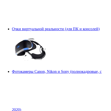
Очки виртуальной реальности (для ПК и консолей)
Фотокамеры Canon, Nikon и Sony (полнокадровые, с
2020)