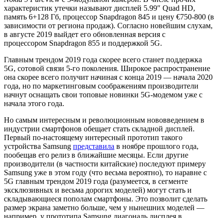
характеристик утечки называют дисплей 5.99″ Quad HD,
память 6+128 Гб, процессор Snapdragon 845 и цену €750-800 (в
зависимости от региона продаж). Согласно новейшим слухам,
в августе 2019 выйдет его обновленная версия с
процессором Snapdragon 855 и поддержкой 5G.
Главным трендом 2019 года скорее всего станет поддержка
5G, сотовой связи 5-го поколения. Широкое распространение
она скорее всего получит начиная с конца 2019 — начала 2020
года, но по маркетинговым соображениям производители
начнут оснащать свои топовые новинки 5G-модемом уже с
начала этого года.
Но самым интересным и революционным нововведением в
индустрии смартфонов обещает стать складной дисплей.
Первый по-настоящему интересный прототип такого
устройства Samsung
представила
в ноябре прошлого года,
пообещав его релиз в ближайшие месяцы. Если другие
производители (в частности китайские) последуют примеру
Samsung уже в этом году (что весьма вероятно), то наравне с
5G главным трендом 2019 года (разумеется, в сегменте
эксклюзивных и весьма дорогих моделей) могут стать и
складывающиеся пополам смартфоны. Это позволит сделать
размер экрана заметно больше, чем у нынешних моделей —
например, у прототипа Samsung диагональ дисплея в