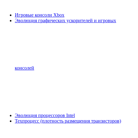
Игровые консоли Xbox
Эволюция графических ускорителей и игровых
консолей
Эволюция процессоров Intel
Техпроцесс (плотность размещения транзисторов)