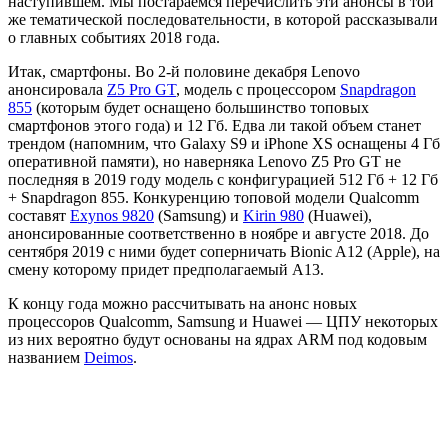
наступившем. Мы постараемся перечислить эти анонсы в той
же тематической последовательности, в которой рассказывали
о главных событиях 2018 года.
Итак, смартфоны. Во 2-й половине декабря Lenovo
анонсировала
Z5 Pro GT
, модель с процессором
Snapdragon
855
(которым будет оснащено большинство топовых
смартфонов этого года) и 12 Гб. Едва ли такой объем станет
трендом (напомним, что Galaxy S9 и iPhone XS оснащены 4 Гб
оперативной памяти), но наверняка Lenovo Z5 Pro GT не
последняя в 2019 году модель с конфигурацией 512 Гб + 12 Гб
+ Snapdragon 855. Конкуренцию топовой модели Qualcomm
составят
Exynos 9820
(Samsung) и
Kirin 980
(Huawei),
анонсированные соответственно в ноябре и августе 2018. До
сентября 2019 с ними будет соперничать Bionic A12 (Apple), на
смену которому придет предполагаемый A13.
К концу года можно рассчитывать на анонс новых
процессоров Qualcomm, Samsung и Huawei — ЦПУ некоторых
из них вероятно будут основаны на ядрах ARM под кодовым
названием
Deimos
.