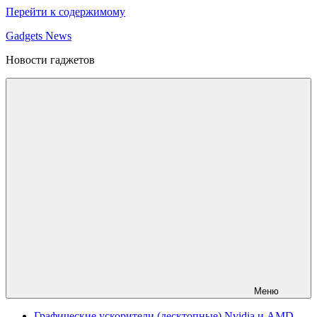
Перейти к содержимому
Gadgets News
Новости гаджетов
Меню
Графические ускорители (десктопные) Nvidia и AMD