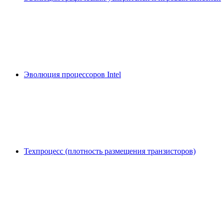
Эволюция процессоров Intel
Техпроцесс (плотность размещения транзисторов)