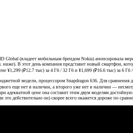
D Global (владеет мобильным брендом Nokia) анонсировала мероп
м. ниже). В этот день компания представит новый смартфон, кот
¥1,299 (₽12.7 тыс) за 4 Гб / 32 Гб и ¥1,699 (₽16.6 тыс) за 6 Гб /
юджетной модели, процессором Snapdragon 636. Для сравнения д
рвого еще нет в наличии, а второго уже нет в наличии — несмот
 при адекватной цене она составит этим двум моделям достойную
ли это действительно он) скорее всего окажется дороже по сравн