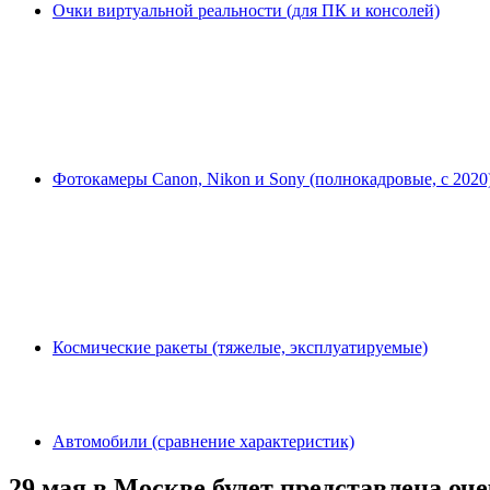
Очки виртуальной реальности (для ПК и консолей)
Фотокамеры Canon, Nikon и Sony (полнокадровые, с 2020
Космические ракеты (тяжелые, эксплуатируемые)
Автомобили (сравнение характеристик)
29 мая в Москве будет представлена оч