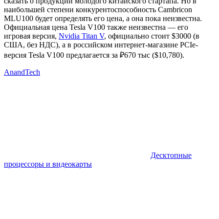
сказать о продукции молодого китайского стартапа. Но в
наибольшей степени конкурентоспособность Cambricon
MLU100 будет определять его цена, а она пока неизвестна.
Официальная цена Tesla V100 также неизвестна — его
игровая версия,
Nvidia Titan V
, официально стоит $3000 (в
США, без НДС), а в российском интернет-магазине PCIe-
версия Tesla V100 предлагается за ₽670 тыс ($10,780).
AnandTech
Десктопные
процессоры и видеокарты