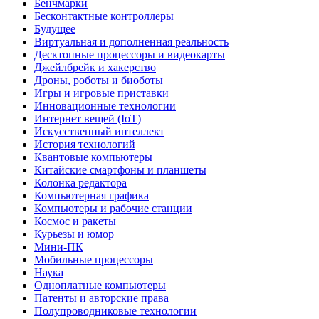
Бенчмарки
Бесконтактные контроллеры
Будущее
Виртуальная и дополненная реальность
Десктопные процессоры и видеокарты
Джейлбрейк и хакерство
Дроны, роботы и биоботы
Игры и игровые приставки
Инновационные технологии
Интернет вещей (IoT)
Искусственный интеллект
История технологий
Квантовые компьютеры
Китайские смартфоны и планшеты
Колонка редактора
Компьютерная графика
Компьютеры и рабочие станции
Космос и ракеты
Курьезы и юмор
Мини-ПК
Мобильные процессоры
Наука
Одноплатные компьютеры
Патенты и авторские права
Полупроводниковые технологии