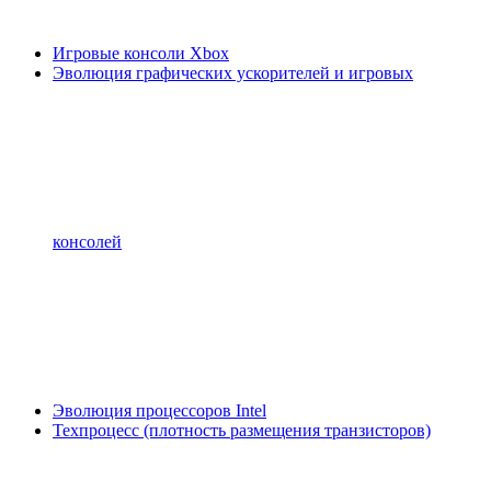
Игровые консоли Xbox
Эволюция графических ускорителей и игровых
консолей
Эволюция процессоров Intel
Техпроцесс (плотность размещения транзисторов)