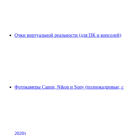
Очки виртуальной реальности (для ПК и консолей)
Фотокамеры Canon, Nikon и Sony (полнокадровые, с
2020)