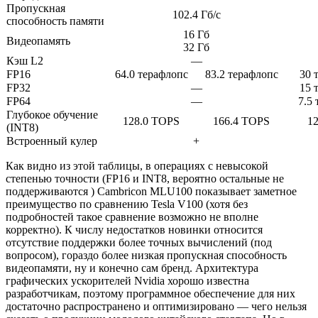
Пропускная
102.4 Гб/с
способность памяти
16 Гб
Видеопамять
32 Гб
Кэш L2
—
FP16
64.0 терафлопс
83.2 терафлопс
30 
FP32
—
15 
FP64
—
7.5
Глубокое обучение
128.0 TOPS
166.4 TOPS
1
(INT8)
Встроенный кулер
+
Как видно из этой таблицы, в операциях с невысокой
степенью точности (FP16 и INT8, вероятно остальные не
поддерживаются ) Cambricon MLU100 показывает заметное
преимущество по сравнению Tesla V100 (хотя без
подробностей такое сравнение возможно не вполне
корректно). К числу недостатков новинки относится
отсутствие поддержки более точных вычислений (под
вопросом), гораздо более низкая пропускная способность
видеопамяти, ну и конечно сам бренд. Архитектура
графических ускорителей Nvidia хорошо известна
разработчикам, поэтому программное обеспечение для них
достаточно распространено и оптимизировано — чего нельзя