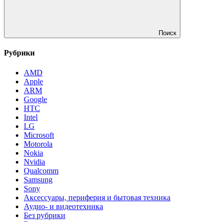
Поиск
Рубрики
AMD
Apple
ARM
Google
HTC
Intel
LG
Microsoft
Motorola
Nokia
Nvidia
Qualcomm
Samsung
Sony
Аксессуары, периферия и бытовая техника
Аудио- и видеотехника
Без рубрики