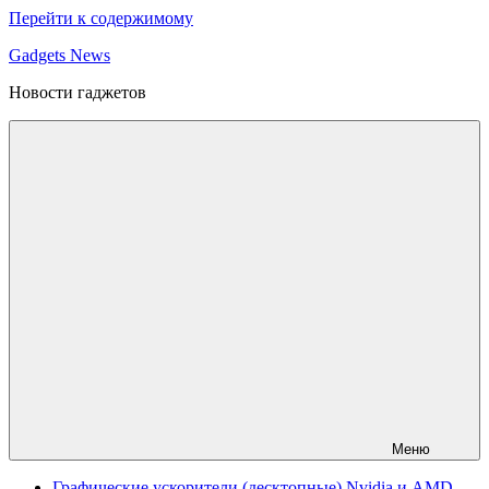
Перейти к содержимому
Gadgets News
Новости гаджетов
Меню
Графические ускорители (десктопные) Nvidia и AMD