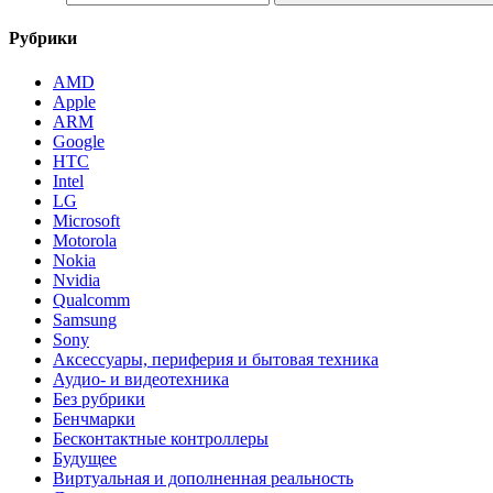
Рубрики
AMD
Apple
ARM
Google
HTC
Intel
LG
Microsoft
Motorola
Nokia
Nvidia
Qualcomm
Samsung
Sony
Аксессуары, периферия и бытовая техника
Аудио- и видеотехника
Без рубрики
Бенчмарки
Бесконтактные контроллеры
Будущее
Виртуальная и дополненная реальность