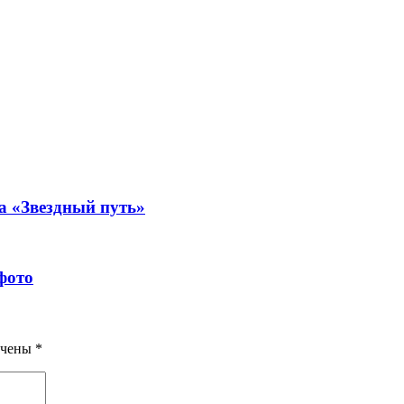
а «Звездный путь»
фото
ечены
*