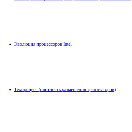
Эволюция процессоров Intel
Техпроцесс (плотность размещения транзисторов)