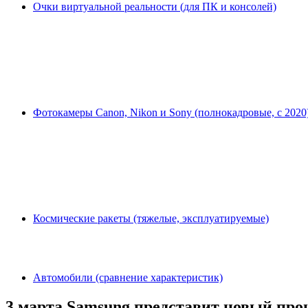
Очки виртуальной реальности (для ПК и консолей)
Фотокамеры Canon, Nikon и Sony (полнокадровые, с 2020
Космические ракеты (тяжелые, эксплуатируемые)
Автомобили (сравнение характеристик)
3 марта Samsung представит новый про