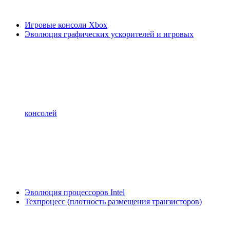
Игровые консоли Xbox
Эволюция графических ускорителей и игровых
консолей
Эволюция процессоров Intel
Техпроцесс (плотность размещения транзисторов)