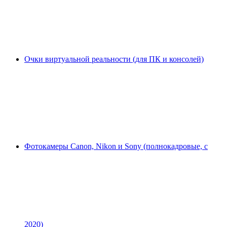
Очки виртуальной реальности (для ПК и консолей)
Фотокамеры Canon, Nikon и Sony (полнокадровые, с
2020)