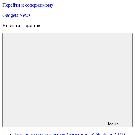
Перейти к содержимому
Gadgets News
Новости гаджетов
Меню
Графические ускорители (десктопные) Nvidia и AMD