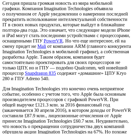
Сегодня пришла громкая новость из мира мобильной
графики. Компания Imagination Technologies объявила
о полученном от Apple уведомлении о намерении последней
прекратить использование интеллектуальной собственности
IT в своих новых продуктах, которые выйдут в ближайшие
полтора-два года. Это означает, что следующие модели iPhone
и iPad могут стать последними устройствами с процессорами,
оснащенными ГПУ
PowerVR
. Но что еще интереснее, ей на
смену придет не
Mali
от компании ARM (главного конкурента
Imagination Technologies в мобильной графике), а собственная
разработка Apple. Таким образом, компания будет
самостоятельно проектировать для своих процессоров не
только ЦПУ, но и ГПУ — подобно Qualcomm, чей новейший
процессор
Snapdragon 835
содержит «домашние» ЦПУ Kryo
280 и ГПУ Adreno 540.
Для Imagination Technologies это конечно очень неприятное
событие, особенно с учетом того, что Apple была основным
производителем процессоров с графикой PowerVR. При
общей выручке £121.3 млн. за 2016 финансовый год
(заканчивается 30 апреля 2016), в котором доходы от PowerVR
составили £87.9 млн., лицензионные отчисления от Apple
принесли Imagination Technologies £60.7 млн. Неудивительно,
что новость о прекращении сотрудничества двух компаний
обрушила акции Imagination Technologies на 67%. Но похоже