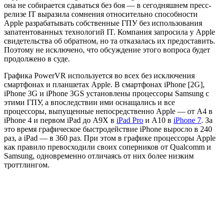
она не собирается сдаваться без боя — в сегодняшнем пресс-
релизе IT выразила сомнения относительно способности
Apple разрабатывать собственные ГПУ без использования
запатентованных технологий IT. Компания запросила у Apple
свидетельства об обратном, но та отказалась их предоставить.
Поэтому не исключено, что обсуждение этого вопроса будет
продолжено в суде.
Графика PowerVR используется во всех без исключения
смартфонах и планшетах Apple. В смартфонах iPhone [2G],
iPhone 3G и iPhone 3GS установлены процессоры Samsung с
этими ГПУ, а впоследствии ими оснащались и все
процессоры, выпущенные непосредственно Apple — от A4 в
iPhone 4 и первом iPad до A9X в
iPad Pro
и A10 в
iPhone 7
. За
это время графическое быстродействие iPhone выросло в 240
раз, а iPad — в 360 раз. При этом в графике процессоры Apple
как правило превосходили своих соперников от Qualcomm и
Samsung, одновременно отличаясь от них более низким
троттлингом.