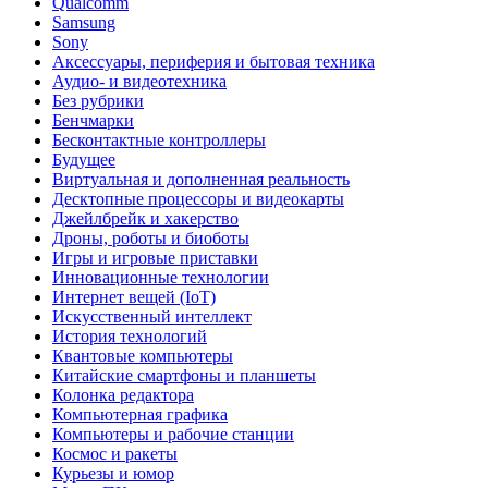
Qualcomm
Samsung
Sony
Аксессуары, периферия и бытовая техника
Аудио- и видеотехника
Без рубрики
Бенчмарки
Бесконтактные контроллеры
Будущее
Виртуальная и дополненная реальность
Десктопные процессоры и видеокарты
Джейлбрейк и хакерство
Дроны, роботы и биоботы
Игры и игровые приставки
Инновационные технологии
Интернет вещей (IoT)
Искусственный интеллект
История технологий
Квантовые компьютеры
Китайские смартфоны и планшеты
Колонка редактора
Компьютерная графика
Компьютеры и рабочие станции
Космос и ракеты
Курьезы и юмор