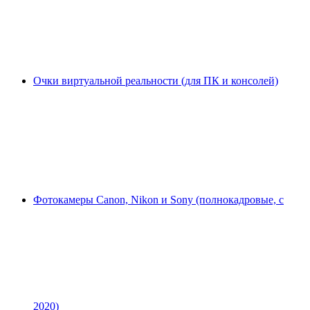
Очки виртуальной реальности (для ПК и консолей)
Фотокамеры Canon, Nikon и Sony (полнокадровые, с
2020)