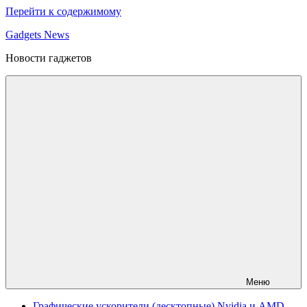
Перейти к содержимому
Gadgets News
Новости гаджетов
Меню
Графические ускорители (десктопные) Nvidia и AMD