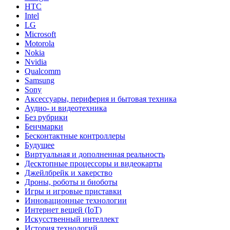
HTC
Intel
LG
Microsoft
Motorola
Nokia
Nvidia
Qualcomm
Samsung
Sony
Аксессуары, периферия и бытовая техника
Аудио- и видеотехника
Без рубрики
Бенчмарки
Бесконтактные контроллеры
Будущее
Виртуальная и дополненная реальность
Десктопные процессоры и видеокарты
Джейлбрейк и хакерство
Дроны, роботы и биоботы
Игры и игровые приставки
Инновационные технологии
Интернет вещей (IoT)
Искусственный интеллект
История технологий