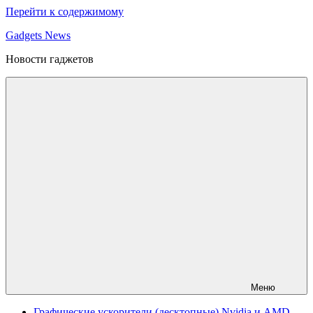
Перейти к содержимому
Gadgets News
Новости гаджетов
Меню
Графические ускорители (десктопные) Nvidia и AMD