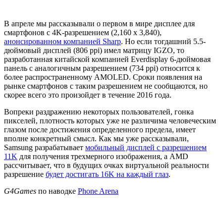
В апреле мы рассказывали о первом в мире дисплее для
смартфонов с 4K-разрешением (2,160 x 3,840),
анонсированном компанией Sharp
. Но если тогдашний 5.5-
дюймовый дисплей (806 ppi) имел матрицу IGZO, то
разработанная китайской компанией Everdisplay 6-дюймовая
панель с аналогичным разрешением (734 ppi) относится к
более распространенному AMOLED. Сроки появления на
рынке смартфонов с таким разрешением не сообщаются, но
скорее всего это произойдет в течение 2016 года.
Вопреки раздражению некоторых пользователей, гонка
пикселей, плотность которых уже не различима человеческим
глазом после достижения определенного предела, имеет
вполне конкретный смысл. Как мы уже рассказывали,
Samsung разрабатывает
мобильный дисплей с разрешением
11K
для получения трехмерного изображения, а AMD
рассчитывает, что в будущих очках виртуальной реальности
разрешение
будет достигать 16K на каждый глаз
.
G4Games
по наводке
Phone Arena