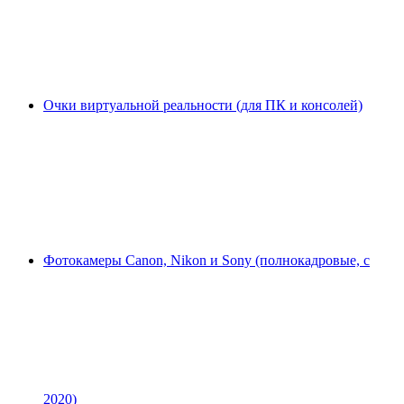
Очки виртуальной реальности (для ПК и консолей)
Фотокамеры Canon, Nikon и Sony (полнокадровые, с
2020)