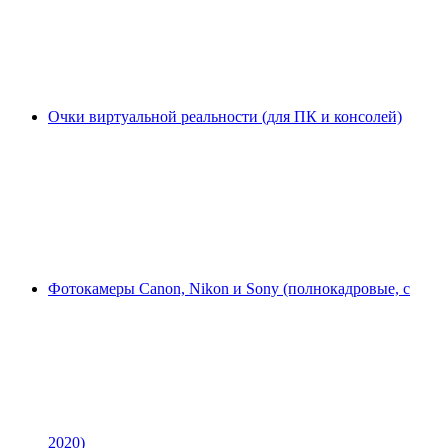
Очки виртуальной реальности (для ПК и консолей)
Фотокамеры Canon, Nikon и Sony (полнокадровые, с
2020)