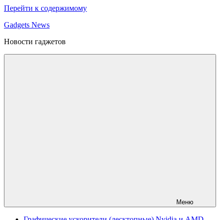
Перейти к содержимому
Gadgets News
Новости гаджетов
Меню
Графические ускорители (десктопные) Nvidia и AMD