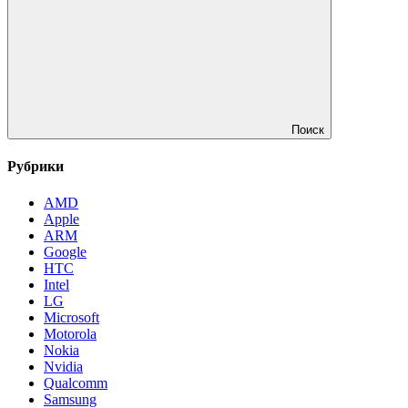
Поиск
Рубрики
AMD
Apple
ARM
Google
HTC
Intel
LG
Microsoft
Motorola
Nokia
Nvidia
Qualcomm
Samsung