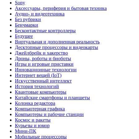
Sony
Аксессуары, периферия и бытовая техника
Аудио- и видеотехника
Без рубрики
Бенчмарки
Бесконтактные контроллеры
Будущее
Виртуальная и дополненная реальность
Десктопные процессоры и видеокарты
Джейлбрейк и хакерство
Дроны, роботы и биоботы
Игры и игровые приставки
Инновационные технологии
Интернет вещей (IoT)
Искусственный интеллект
История технологий
Квантовые компьютеры
Китайские смартфоны и планшеты
Колонка редактора
Компьютерная графика
Компьютеры и рабочие станции
Космос и ракеты
Курьезы и юмор
Мини-ПК
Мобильные процессоры