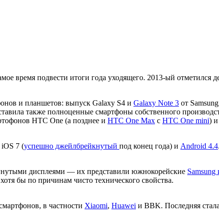
 самое время подвести итоги года уходящего. 2013-ый отметился
онов и планшетов: выпуск
Galaxy S4 и
Galaxy Note 3
от Samsung
ставила также полноценные смартфоны собственного производств
ртофонов HTC One (а позднее и
HTC One Max
c
HTC One mini
) 
iOS 7 (
успешно джейлбрейкнутый
под конец года) и
Android 4.4
зогнутыми дисплеями — их представили южнокорейские
Samsung 
 хотя бы по причинам чисто технического свойства.
смартфонов, в частности
Xiaomi
,
Huawei
и BBK. Последняя стал