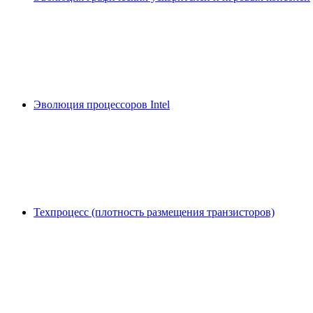
Эволюция процессоров Intel
Техпроцесс (плотность размещения транзисторов)