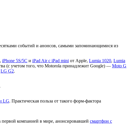
 десятками событий и анонсов, самыми запоминающимися из
,
iPhone 5S/5C
и
iPad Air c iPad mini
от Apple,
Lumia 1020
,
Lumia
а (с учетом того, что Motorola принадлежит Google) —
Moto G
и
LG G2
.
.
и LG
. Практическая польза от такого форм-фактора
а первой компанией в мире, анонсировавшей
смартфон с