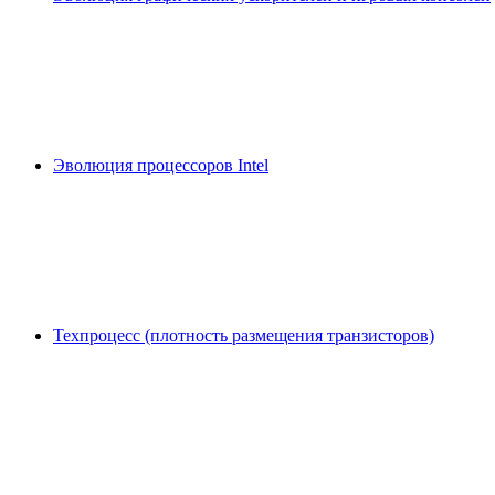
Эволюция процессоров Intel
Техпроцесс (плотность размещения транзисторов)