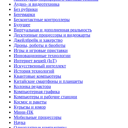
Аудио- и видеотехника
Без рубрики
Бенчмарки
Бесконтактные контроллеры
Будущее
Виртуальная и дополненная реальность
Десктопные процессоры и видеокарты
Джейлбрейк и хакерство
Дроны, роботы и биоботы
Игры и игровые приставки
Инновационные технологии
Интернет вещей (IoT)
Искусственный интеллект
История технологий
Квантовые компьютеры
Китайские смартфоны и планшеты
Колонка редактора
Компьютерная графика
Компьютеры и рабочие станции
Космос и ракеты
Курьезы и юмор
Мини-ПК
Мобильные процессоры
Наука
Одноплатные компьютеры