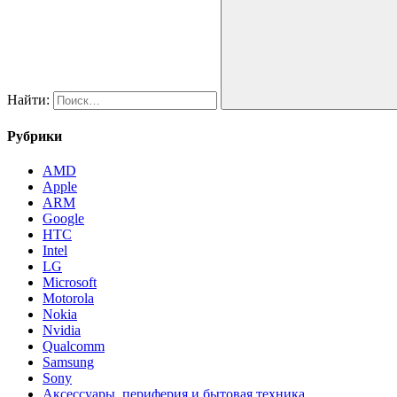
Найти:
Рубрики
AMD
Apple
ARM
Google
HTC
Intel
LG
Microsoft
Motorola
Nokia
Nvidia
Qualcomm
Samsung
Sony
Аксессуары, периферия и бытовая техника