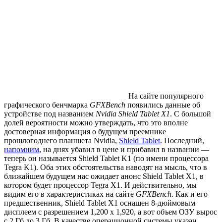
На сайте популярного
графического бенчмарка
GFXBench
появились данные об
устройстве под названием
Nvidia Shield Tablet X1
. С большой
долей вероятности можно утверждать, что это вполне
достоверная информация о будущем преемнике
прошлогоднего планшета Nvidia,
Shield Tablet
. Последний,
напомним
, на днях убавил в цене и прибавил в названии —
теперь он называется Shield Tablet K1 (по имени процессора
Tegra K1). Оба этих обстоятельства наводят на мысль, что в
ближайшем будущем нас ожидает анонс Shield Tablet X1, в
котором будет процессор Tegra X1. И действительно, мы
видим его в характеристиках на сайте
GFXBench
. Как и его
предшественник, Shield Tablet X1 оснащен 8-дюймовым
дисплеем с разрешением 1,200 x 1,920, а вот объем ОЗУ вырос
с 2 Гб до 3 Гб. В качестве операционной системы указан