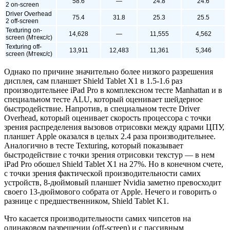
58.6
—
24.8
24.6
2 on-screen
Driver Overhead
75.4
31.8
25.3
25.5
2 off-screen
Texturing on-
14,628
—
11,555
4,562
screen (Мтекс/с)
Texturing off-
13,911
12,483
11,361
5,346
screen (Мтекс/с)
Однако по причине значительно более низкого разрешения
дисплея, сам планшет Shield Tablet X1 в 1.5-1.6 раз
производительнее iPad Pro в комплексном тесте Manhattan и в
специальном тесте ALU, который оценивает шейдерное
быстродействие. Напротив, в специальном тесте Driver
Overhead, который оценивает скорость процессора с точки
зрения распределения вызовов отрисовки между ядрами ЦПУ,
планшет Apple оказался в целых 2.4 раза производительнее.
Аналогично в тесте Texturing, который показывает
быстродействие с точки зрения отрисовки текстур — в нем
iPad Pro обошел Shield Tablet X1 на 27%. Но в конечном счете,
с точки зрения фактической производительности самих
устройств, 8-дюймовый планшет Nvidia заметно превосходит
своего 13-дюймового собрата от Apple. Нечего и говорить о
разнице с предшественником, Shield Tablet K1.
Что касается производительности самих чипсетов на
одинаковом разрешении (off-screen) и с пассивным