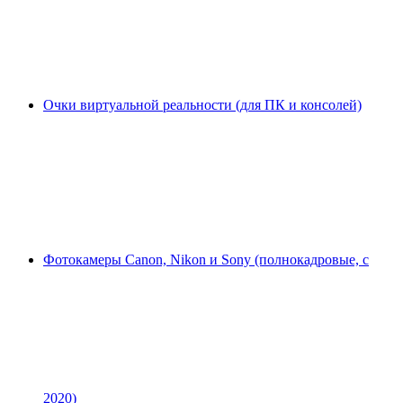
Очки виртуальной реальности (для ПК и консолей)
Фотокамеры Canon, Nikon и Sony (полнокадровые, с
2020)