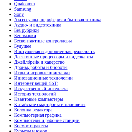
Qualcomm
Samsung
Sony
Аксессуары, периферия и бытовая техника
Аудио- и видеотехника
Без рубрики
Бенчмарки
Бесконтактные контроллеры
Будущее
Виртуальная и дополненная реальность
Десктопные процессоры и видеокарты
Джейлбрейк и хакерство
Дроны, роботы и биоботы
Игры и игровые приставки
Инновационные технологии
Интернет вещей (IoT)
Искусственный интеллект
История технологий
Квантовые компьютеры
Китайские смартфоны и планшеты
Колонка редактора
Компьютерная графика
Компьютеры и рабочие станции
Космос и ракеты
Курьезы и юмор