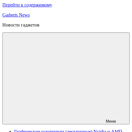
Перейти к содержимому
Gadgets News
Новости гаджетов
Меню
Графические ускорители (десктопные) Nvidia и AMD