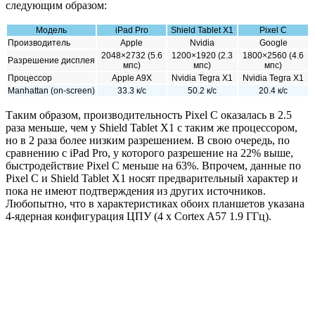
следующим образом:
Модель
iPad Pro
Shield Tablet X1
Pixel C
Производитель
Apple
Nvidia
Google
2048×2732 (5.6
1200×1920 (2.3
1800×2560 (4.6
Разрешение дисплея
мпс)
мпс)
мпс)
Процессор
Apple A9X
Nvidia Tegra X1
Nvidia Tegra X1
Manhattan (on-screen)
33.3 к/с
50.2 к/с
20.4 к/с
Таким образом, производительность Pixel C оказалась в 2.5
раза меньше, чем у Shield Tablet X1 с таким же процессором,
но в 2 раза более низким разрешением. В свою очередь, по
сравнению с iPad Pro, у которого разрешение на 22% выше,
быстродействие Pixel C меньше на 63%. Впрочем, данные по
Pixel C и Shield Tablet X1 носят предварительный характер и
пока не имеют подтверждения из других источников.
Любопытно, что в характеристиках обоих планшетов указана
4-ядерная конфигурация ЦПУ (4 x Cortex A57 1.9 ГГц).