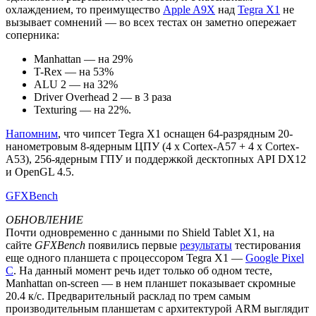
охлаждением, то преимущество
Apple A9X
над
Tegra X1
не
вызывает сомнений — во всех тестах он заметно опережает
соперника:
Manhattan — на 29%
T-Rex — на 53%
ALU 2 — на 32%
Driver Overhead 2 — в 3 раза
Texturing — на 22%.
Напомним
, что чипсет Tegra X1 оснащен 64-разрядным 20-
нанометровым 8-ядерным ЦПУ (4 x Cortex-A57 + 4 x Cortex-
A53), 256-ядерным ГПУ и поддержкой десктопных API DX12
и OpenGL 4.5.
GFXBench
ОБНОВЛЕНИЕ
Почти одновременно с данными по Shield Tablet X1, на
сайте
GFXBench
появились первые
результаты
тестирования
еще одного планшета с процессором Tegra X1 —
Google Pixel
C
. На данный момент речь идет только об одном тесте,
Manhattan on-screen — в нем планшет показывает скромные
20.4 к/с. Предварительный расклад по трем самым
производительным планшетам с архитектурой ARM выглядит