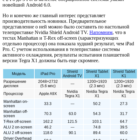
новейший Android 6.0.
Но и конечно же главный интерес представляет
производительность новинки. Предварительное
представление о ней можно было составить по настольной
телеприставке Nvidia Shield Android TV.
Напомним
, что в
тестах Manhattan и T-Rex off-screen (характеризующих
отдельно процессор) она показала худший результат, чем iPad
Pro. С учетом использования в телеприставке системы
активного охлаждения, результаты испытания планшетной
версии Tegra X1 должны быть еще скромнее.
Shield
Shield Tablet
Shield Tablet
Модель
iPad Pro
Android TV
X1
K1
Разрешение
2048×2732
1200×1920
1200×1920
—
дисплея
(5.6 мпс)
(2.3 мпс)
(2.3 мпс)
Nvidia
Nvidia Tegra
Nvidia Tegra
Процессор
Apple A9X
Tegra X1
X1
K1
Manhattan on-
33.3
—
50.2
27.3
screen
Manhattan off-
70.3
63.0
54.3
31.7
screen
T-Rex off-screen
162.2
121.5
103.1
64.7
ALU 2 on-screen
46.2
—
74.8
39.5
ALU 2 off-screen
118.0
90.1
89.4
60.0
Driver Overhead