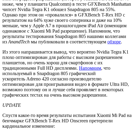
ниже, чем у планшета Qualcomm) в тесте GFXBench Manhattan
чипсет Nvidia Tegra K1 обошел Snapdragon 805 на 55%.
Однако при этом он «провалился» в GFXBench T-Rex HD с
результатом на 64% хуже своего соперника и даже на 10%
меньше, чем у Apple A7 в прошлогоднем iPad Air (имеющим
одинаковое с Xiaomi Mi Pad разрешение). Напомним, что
результаты тестирования Snapdragon 805 нашими коллегами
из
AnandTech
мы публиковали в соответствующем
обзоре
.
Из этого напрашивается вывод, что вероятно Nvidia Tegra K1
плохо оптимизирован для работы с высоким разрешением
планшетов, но очень хорош для смартфонов с их
традиционными Full HD дисплеями.
Напомним
, что
используемый в Snapdragon 805 графический
ускоритель Adreno 420 согласно производителю
оптимизирован для проигрывания видео в формате Ultra HD,
возможно поэтому он и лучше себя проявляет в некоторых
графических тестах на очень высоком разрешении.
UPDATE
Спустя какое-то время результаты испытания Xiaomi Mi Pad на
бенчмарке GFXBench T-Rex HD Onscreen претерпели
кардинальное изменение: