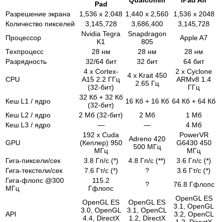
Pad
Разрешение экрана
1,536 x 2,048
1,440 x 2,560
1,536 x 2048
Количество пикселей
3,145,728
3,686,400
3,145,728
Nvidia Tegra
Snapdragon
Процессор
Apple A7
K1
805
Техпроцесс
28 нм
28 нм
28 нм
Разрядность
32/64 бит
32 бит
64 бит
4 x Cortex-
2 x Cyclone
4 x Krait 450
CPU
A15 2.2 ГГц
ARMv8 1.4
2.65 Гц
(32-бит)
ГГц
32 Кб + 32 Кб
Кеш L1 / ядро
16 Кб + 16 Кб
64 Кб + 64 Кб
(32-бит)
Кеш L2 / ядро
2 Мб (32-бит)
2 Мб
1 Мб
Кеш L3 / ядро
—
—
4 Мб
192 x Cuda
PowerVR
Adreno 420
GPU
(Кеплер) 950
G6430 450
500 МГц
МГц
МГц
Гига-пиксели/сек
3.8 Гп/с (*)
4.8 Гп/с (**)
3.6 Гп/с (*)
Гига-текстели/сек
7.6 Гт/с (*)
?
3.6 Гт/с (*)
Гига-флопс @300
115.2
?
76.8 Гфлопс
МГц
Гфлопс
OpenGL ES
OpenGL ES
OpenGL ES
3.1, OpenGL
3.0, OpenGL
3.1, OpenCL
API
3.2, OpenCL
4.4, DirectX
1.2, DirectX
1.2, DirectX