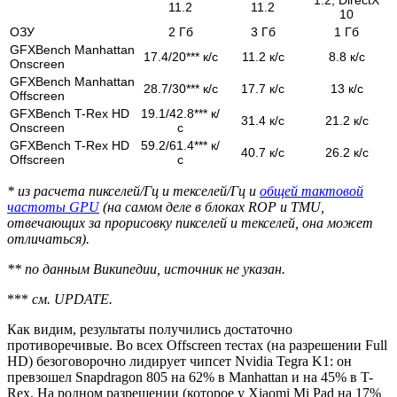
11.2
11.2
10
ОЗУ
2 Гб
3 Гб
1 Гб
GFXBench Manhattan
17.4/20*** к/с
11.2 к/с
8.8 к/с
Onscreen
GFXBench Manhattan
28.7/30*** к/с
17.7 к/с
13 к/с
Offscreen
GFXBench T-Rex HD
19.1/42.8*** к/
31.4 к/с
21.2 к/с
Onscreen
с
GFXBench T-Rex HD
59.2/61.4*** к/
40.7 к/с
26.2 к/с
Offscreen
с
* из расчета пикселей/Гц и текселей/Гц и
общей тактовой
частоты GPU
(на самом деле в блоках ROP и TMU,
отвечающих за прорисовку пикселей и текселей, она может
отличаться).
** по данным Википедии, источник не указан.
***
см. UPDATE.
Как видим, результаты получились достаточно
противоречивые. Во всех Offscreen тестах (на разрешении Full
HD) безоговорочно лидирует чипсет Nvidia Tegra K1: он
превзошел Snapdragon 805 на 62% в Manhattan и на 45% в T-
Rex. На родном разрешении (которое у Xiaomi Mi Pad на 17%