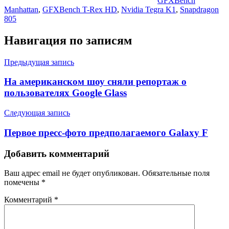
GFXBench
Manhattan
,
GFXBench T-Rex HD
,
Nvidia Tegra K1
,
Snapdragon
805
Навигация по записям
Предыдущая запись
На американском шоу сняли репортаж о
пользователях Google Glass
Следующая запись
Первое пресс-фото предполагаемого Galaxy F
Добавить комментарий
Ваш адрес email не будет опубликован.
Обязательные поля
помечены
*
Комментарий
*