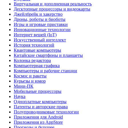
Виртуальная и дополненная реальность
Десктопные процессоры и видеокарты
Джейлбрейк и хакерство
Дроны, роботы и биоботы
Игры и игровые приставки
Инновационные технологии
Интернет вещей (IoT)
Искусственный интеллект
История технологий
Квантовые компьютеры
Китайские смартфоны и планшеты
Колонка редактора
Компьютерная графика
Компьютеры и рабочие станции
Космос и ракеты
Курьезы и юмор
Мини-ПК
Мобильные процессоры
Наука
Одноплатные компьютеры
Патенты и авторские права
Полупроводниковые технологии
Приложения для Android
Приложения из AppStore
Прогнозы и будущее