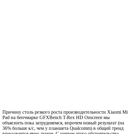
Причину столь резкого роста производительности Xiaomi Mi
Pad на бенчмарке GFXBench T-Rex HD Onscreen мы
объяснить пока затрудняемся, впрочем новый результат (на
36% больше к/с, чем у планшета Qualcomm) в общий тренд
вписывается явно лучше. С учетом этого обстоятельства