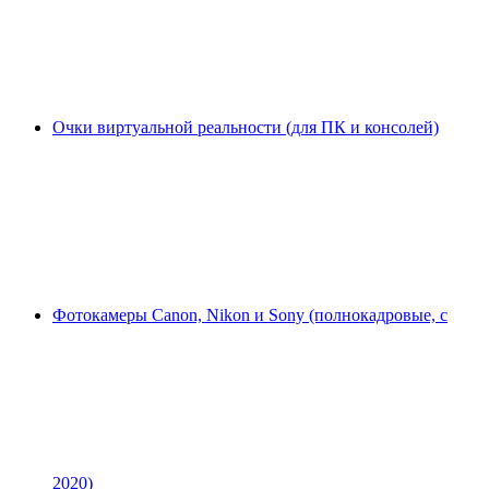
Очки виртуальной реальности (для ПК и консолей)
Фотокамеры Canon, Nikon и Sony (полнокадровые, с
2020)