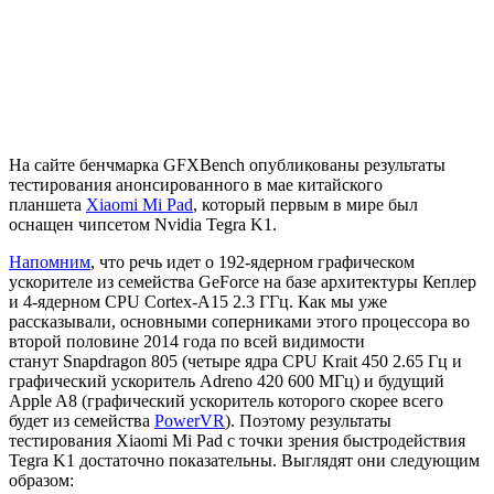
На сайте бенчмарка GFXBench опубликованы результаты
тестирования анонсированного в мае китайского
планшета
Xiaomi Mi Pad
, который первым в мире был
оснащен чипсетом Nvidia Tegra K1.
Напомним
, что речь идет о 192-ядерном графическом
ускорителе из семейства GeForce на базе архитектуры Кеплер
и 4-ядерном CPU Cortex-A15 2.3 ГГц. Как мы уже
рассказывали, основными соперниками этого процессора во
второй половине 2014 года по всей видимости
станут Snapdragon 805 (четыре ядра CPU Krait 450 2.65 Гц и
графический ускоритель Adreno 420 600 МГц) и будущий
Apple A8 (графический ускоритель которого скорее всего
будет из семейства
PowerVR
). Поэтому результаты
тестирования Xiaomi Mi Pad с точки зрения быстродействия
Tegra K1 достаточно показательны. Выглядят они следующим
образом: