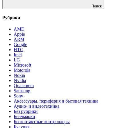
Поиск
Рубрики
AMD
Apple
ARM
Google
HTC
Intel
LG
Microsoft
Motorola
Nokia
Nvidia
Qualcomm
Samsung
Sony
Аксессуары, периферия и бытовая техника
Аудио- и видеотехника
Без рубрики
Бенчмарки
Бесконтактные контроллеры
Будущее