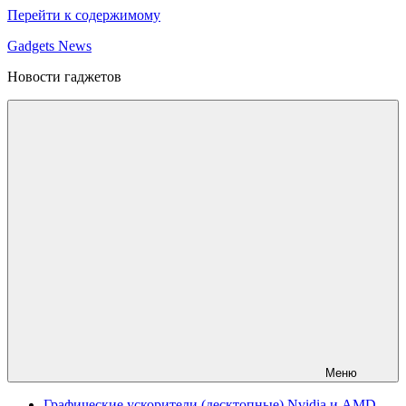
Перейти к содержимому
Gadgets News
Новости гаджетов
Меню
Графические ускорители (десктопные) Nvidia и AMD