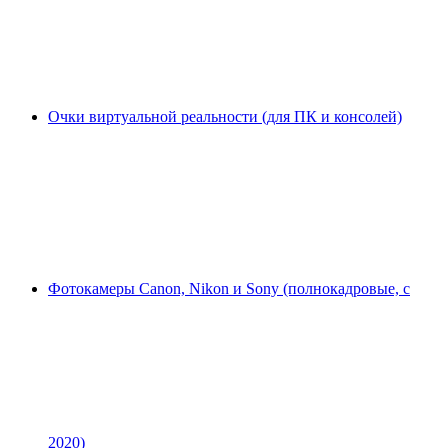
Очки виртуальной реальности (для ПК и консолей)
Фотокамеры Canon, Nikon и Sony (полнокадровые, с
2020)