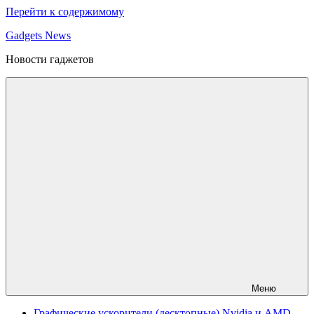
Перейти к содержимому
Gadgets News
Новости гаджетов
Меню
Графические ускорители (десктопные) Nvidia и AMD