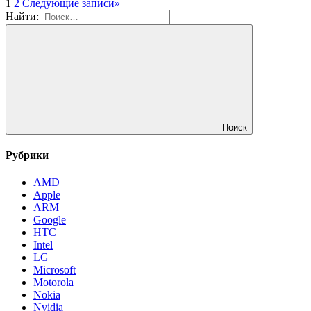
1
2
Следующие записи
»
Найти:
Поиск
Рубрики
AMD
Apple
ARM
Google
HTC
Intel
LG
Microsoft
Motorola
Nokia
Nvidia