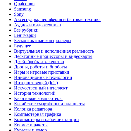
Qualcomm
Samsung
Sony
Аксессуары, периферия и бытовая техника
Аудио- и видеотехника
Без рубрики
Бенчмарки
Бесконтактные контроллеры
Будущее
Виртуальная и дополненная реальность
Десктопные процессоры и видеокарты
Джейлбрейк и хакерство
Дроны, роботы и биоботы
Игры и игровые приставки
Инновационные технологии
Интернет вещей (IoT)
Искусственный интеллект
История технологий
Квантовые компьютеры
Китайские смартфоны и планшеты
Колонка редактора
Компьютерная графика
Компьютеры и рабочие станции
Космос и ракеты
Курьезы и юмор