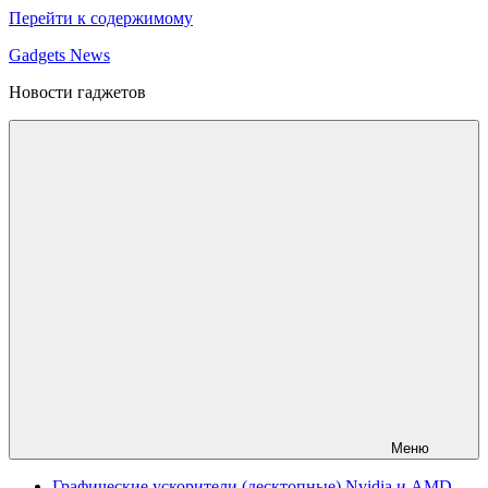
Перейти к содержимому
Gadgets News
Новости гаджетов
Меню
Графические ускорители (десктопные) Nvidia и AMD