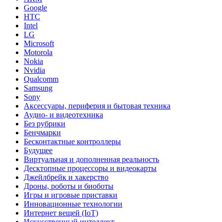
Google
HTC
Intel
LG
Microsoft
Motorola
Nokia
Nvidia
Qualcomm
Samsung
Sony
Аксессуары, периферия и бытовая техника
Аудио- и видеотехника
Без рубрики
Бенчмарки
Бесконтактные контроллеры
Будущее
Виртуальная и дополненная реальность
Десктопные процессоры и видеокарты
Джейлбрейк и хакерство
Дроны, роботы и биоботы
Игры и игровые приставки
Инновационные технологии
Интернет вещей (IoT)
Искусственный интеллект