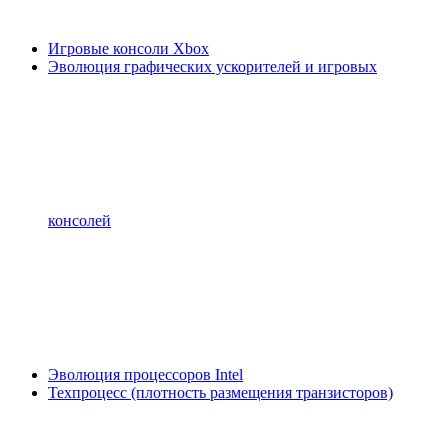
Игровые консоли Xbox
Эволюция графических ускорителей и игровых
консолей
Эволюция процессоров Intel
Техпроцесс (плотность размещения транзисторов)