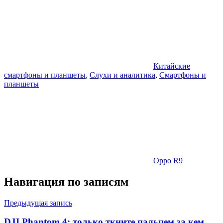
Китайские
смартфоны и планшеты
,
Слухи и аналитика
,
Смартфоны и
планшеты
Oppo R9
Навигация по записям
Предыдущая запись
DJI Phantom 4: только ткните пальцем за кем