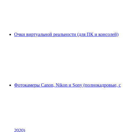
Очки виртуальной реальности (для ПК и консолей)
Фотокамеры Canon, Nikon и Sony (полнокадровые, с
2020)