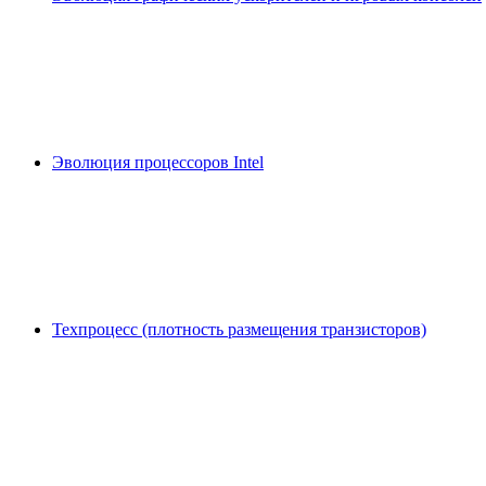
Эволюция процессоров Intel
Техпроцесс (плотность размещения транзисторов)