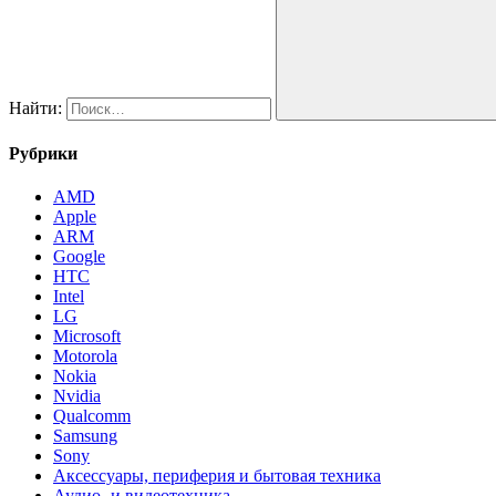
Найти:
Рубрики
AMD
Apple
ARM
Google
HTC
Intel
LG
Microsoft
Motorola
Nokia
Nvidia
Qualcomm
Samsung
Sony
Аксессуары, периферия и бытовая техника
Аудио- и видеотехника