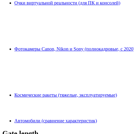
Очки виртуальной реальности (для ПК и консолей)
Фотокамеры Canon, Nikon и Sony (полнокадровые, с 2020
Космические ракеты (тяжелые, эксплуатируемые)
Автомобили (сравнение характеристик)
Gate length