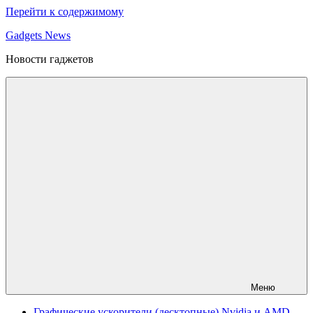
Перейти к содержимому
Gadgets News
Новости гаджетов
Меню
Графические ускорители (десктопные) Nvidia и AMD