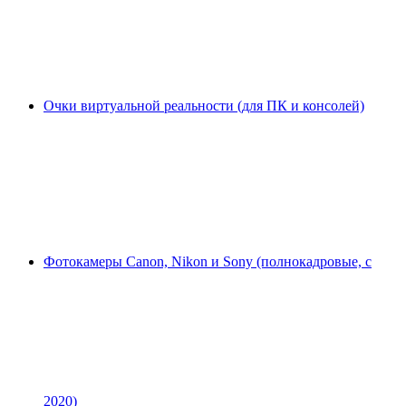
Очки виртуальной реальности (для ПК и консолей)
Фотокамеры Canon, Nikon и Sony (полнокадровые, с
2020)