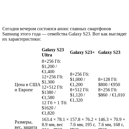
Сегодня вечером состоялся анонс главных смартфонов
Samsung этого года — семейства Galaxy S23. Вот как выглядят
их характеристики:
Galaxy S23
Galaxy S23+
Galaxy S23
Ultra
8+256 Гб:
$1,200 /
€1,400
8+256 Гб:
12+256 Гб:
$1,000 /
8+128 Гб:
$1,300
Цена в США
€1,200
$800 / €950
12+512 Гб:
и Европе
8+512 Гб:
8+256 Гб:
$1380 /
$1,120 /
$860 / €1,010
€1,580
€1,320
12 Гб + 1 Тб:
$1620 /
€1,820
163.4 × 78.1 ×
157.8 × 76.2 ×
146.3 × 70.9 ×
Размеры,
8.9 мм, вес
7.6 мм, 195 г,
7.6 мм, 168 г,
вес, защита