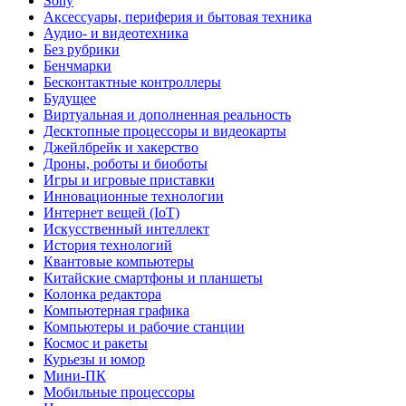
Sony
Аксессуары, периферия и бытовая техника
Аудио- и видеотехника
Без рубрики
Бенчмарки
Бесконтактные контроллеры
Будущее
Виртуальная и дополненная реальность
Десктопные процессоры и видеокарты
Джейлбрейк и хакерство
Дроны, роботы и биоботы
Игры и игровые приставки
Инновационные технологии
Интернет вещей (IoT)
Искусственный интеллект
История технологий
Квантовые компьютеры
Китайские смартфоны и планшеты
Колонка редактора
Компьютерная графика
Компьютеры и рабочие станции
Космос и ракеты
Курьезы и юмор
Мини-ПК
Мобильные процессоры