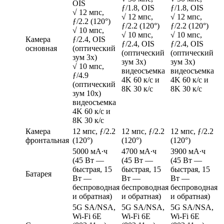
OIS
ƒ/1.8, OIS
ƒ/1.8, OIS
√ 12 мпс,
√ 12 мпс,
√ 12 мпс,
ƒ/2.2 (120°)
ƒ/2.2 (120°)
ƒ/2.2 (120°)
√ 10 мпс,
√ 10 мпс,
√ 10 мпс,
Камера
ƒ/2.4, OIS
ƒ/2.4, OIS
ƒ/2.4, OIS
основная
(оптический
(оптический
(оптический
зум 3x)
зум 3x)
зум 3x)
√ 10 мпс,
видеосъемка
видеосъемка
ƒ/4.9
4K 60 к/с и
4K 60 к/с и
(оптический
8K 30 к/с
8K 30 к/с
зум 10x)
видеосъемка
4K 60 к/с и
8K 30 к/с
Камера
12 мпс, ƒ/2.2
12 мпс, ƒ/2.2
12 мпс, ƒ/2.2
фронтальная
(120°)
(120°)
(120°)
5000 мА∙ч
4700 мА∙ч
3900 мА∙ч
(45 Вт —
(45 Вт —
(45 Вт —
быстрая, 15
быстрая, 15
быстрая, 15
Батарея
Вт —
Вт —
Вт —
беспроводная
беспроводная
беспроводная
и обратная)
и обратная)
и обратная)
5G SA/NSA,
5G SA/NSA,
5G SA/NSA,
Wi-Fi 6E
Wi-Fi 6E
Wi-Fi 6E