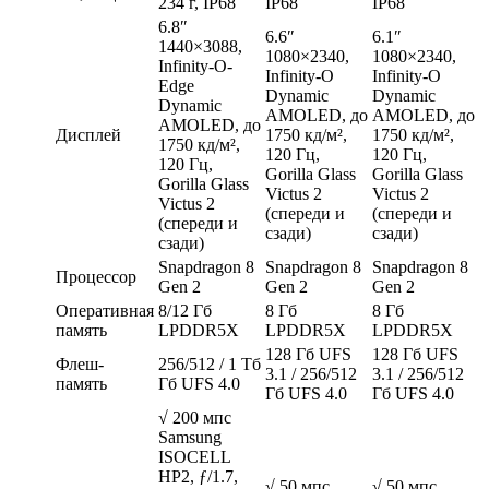
234 г, IP68
IP68
IP68
6.8″
6.6″
6.1″
1440×3088,
1080×2340,
1080×2340,
Infinity-O-
Infinity-O
Infinity-O
Edge
Dynamic
Dynamic
Dynamic
AMOLED, до
AMOLED, до
AMOLED, до
Дисплей
1750 кд/м²,
1750 кд/м²,
1750 кд/м²,
120 Гц,
120 Гц,
120 Гц,
Gorilla Glass
Gorilla Glass
Gorilla Glass
Victus 2
Victus 2
Victus 2
(спереди и
(спереди и
(спереди и
сзади)
сзади)
сзади)
Snapdragon 8
Snapdragon 8
Snapdragon 8
Процессор
Gen 2
Gen 2
Gen 2
Оперативная
8/12 Гб
8 Гб
8 Гб
память
LPDDR5X
LPDDR5X
LPDDR5X
128 Гб UFS
128 Гб UFS
Флеш-
256/512 / 1 Тб
3.1 / 256/512
3.1 / 256/512
память
Гб UFS 4.0
Гб UFS 4.0
Гб UFS 4.0
√ 200 мпс
Samsung
ISOCELL
HP2, ƒ/1.7,
√ 50 мпс,
√ 50 мпс,