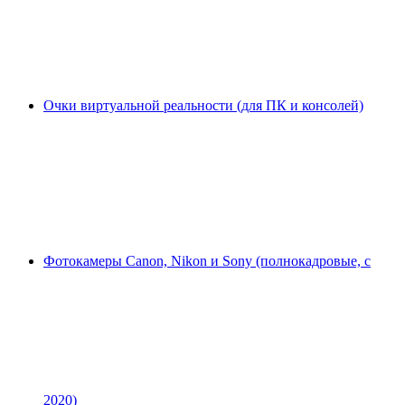
Очки виртуальной реальности (для ПК и консолей)
Фотокамеры Canon, Nikon и Sony (полнокадровые, с
2020)