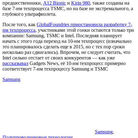
предшественники,
A12 Bionic
и
Kirin 980
, также созданы на
базе 7-нм техпроцесса TSMC, но на базе не экстремального, а
глубокого ультрафиолета.
После того, как
GlobalFoundries приостановила разработку 7-
нм техпроцесса
, участниками этой гонки остаются только три
компании: Samsung, TSMC и Intel. Последняя планирует
начать с этого года переход на 10-нм техпроцесс (изначально
это планировалось сделать еще в 2015, но с тех пор сроки
несколько раз сдвигались). Впрочем, не следует считать, что
Intel сильно отстает от своих конкурентов — как уже
рассказывал
Gadgets News, её 10-нм техпроцесс примерно
соответствует 7-нм техпроцессу Samsung и TSMC
Samsung
Samsung
,
Полупроводниковые технологии