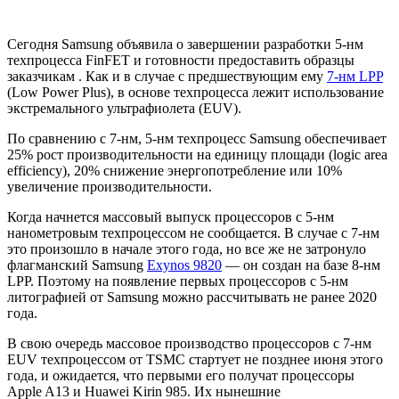
Сегодня Samsung объявила о завершении разработки 5-нм
техпроцесса FinFET и готовности предоставить образцы
заказчикам . Как и в случае с предшествующим ему
7-нм LPP
(Low Power Plus), в основе техпроцесса лежит использование
экстремального ультрафиолета (EUV).
По сравнению с 7-нм, 5-нм техпроцесс Samsung обеспечивает
25% рост производительности на единицу площади (logic area
efficiency), 20% снижение энергопотребление или 10%
увеличение производительности.
Когда начнется массовый выпуск процессоров с 5-нм
нанометровым техпроцессом не сообщается. В случае с 7-нм
это произошло в начале этого года, но все же не затронуло
флагманский Samsung
Exynos 9820
— он создан на базе 8-нм
LPP. Поэтому на появление первых процессоров с 5-нм
литографией от Samsung можно рассчитывать не ранее 2020
года.
В свою очередь массовое производство процессоров с 7-нм
EUV техпроцессом от TSMC стартует не позднее июня этого
года, и ожидается, что первыми его получат процессоры
Apple A13 и Huawei Kirin 985. Их нынешние