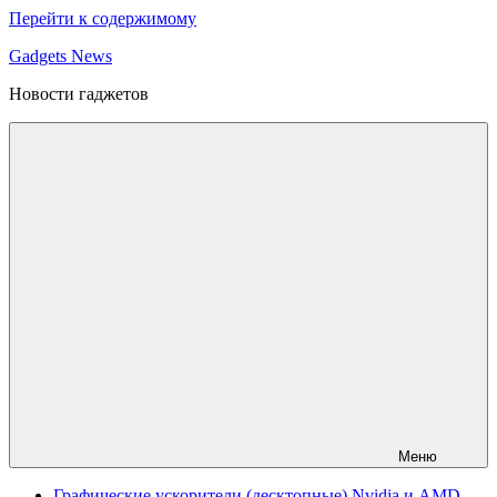
Перейти к содержимому
Gadgets News
Новости гаджетов
Меню
Графические ускорители (десктопные) Nvidia и AMD