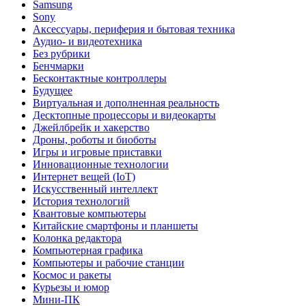
Samsung
Sony
Аксессуары, периферия и бытовая техника
Аудио- и видеотехника
Без рубрики
Бенчмарки
Бесконтактные контроллеры
Будущее
Виртуальная и дополненная реальность
Десктопные процессоры и видеокарты
Джейлбрейк и хакерство
Дроны, роботы и биоботы
Игры и игровые приставки
Инновационные технологии
Интернет вещей (IoT)
Искусственный интеллект
История технологий
Квантовые компьютеры
Китайские смартфоны и планшеты
Колонка редактора
Компьютерная графика
Компьютеры и рабочие станции
Космос и ракеты
Курьезы и юмор
Мини-ПК